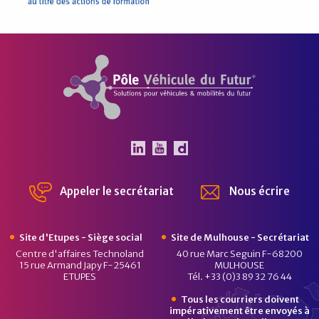
Pôle Véhicule du Futur
Le Pôle Véhicule du Futur 
Le Pôle Véhicule du Fut
Chaîne Dailymotion 
Appeler le secrétariat
Nous écrire
Site d'Etupes - Siège social
Site de Mulhouse - Secrétariat
Centre d'affaires Technoland
40 rue Marc Seguin F-68200
15 rue Armand Japy F-25461
MULHOUSE
ETUPES
Tél. +33 (0)3 89 32 76 44
Tous les courriers doivent
impérativement être envoyés à