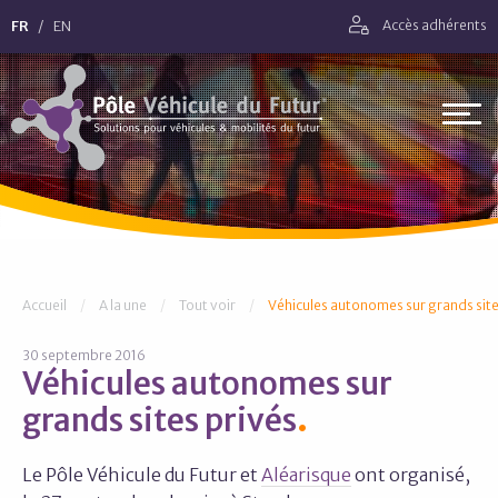
Aller directement à la navigation
FR
EN
Accès adhérents
Aller directement au contenu
Pôle Véhicule du Futur
Vous êtes ici :
Accueil
A la une
Tout voir
Véhicules autonomes sur grands site
30 septembre 2016
Véhicules autonomes sur
grands sites privés
Le Pôle Véhicule du Futur et
Aléarisque
ont organisé,