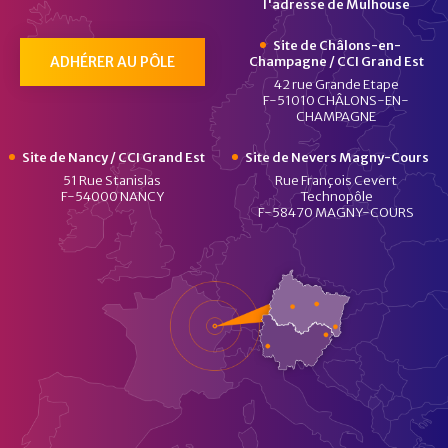
l'adresse de Mulhouse
Site de Châlons-en-
ADHÉRER AU PÔLE
Champagne / CCI Grand Est
42 rue Grande Etape
F-51010 CHÂLONS-EN-
CHAMPAGNE
Site de Nancy / CCI Grand Est
Site de Nevers Magny-Cours
51 Rue Stanislas
Rue François Cevert
F-54000 NANCY
Technopôle
F-58470 MAGNY-COURS