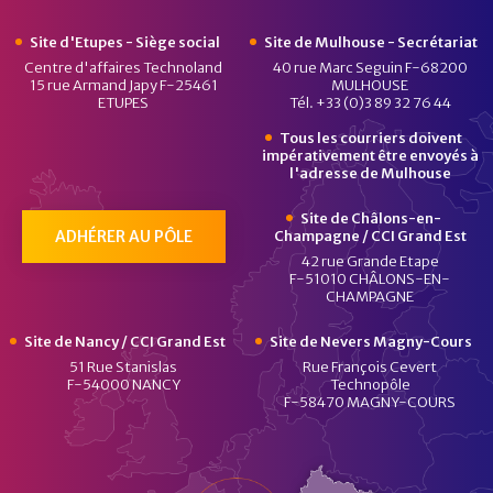
Site d'Etupes - Siège social
Site de Mulhouse - Secrétariat
Centre d'affaires Technoland
40 rue Marc Seguin F-68200
15 rue Armand Japy F-25461
MULHOUSE
ETUPES
Tél. +33 (0)3 89 32 76 44
Tous les courriers doivent
impérativement être envoyés à
l'adresse de Mulhouse
Site de Châlons-en-
ADHÉRER AU PÔLE
Champagne / CCI Grand Est
42 rue Grande Etape
F-51010 CHÂLONS-EN-
CHAMPAGNE
Site de Nancy / CCI Grand Est
Site de Nevers Magny-Cours
51 Rue Stanislas
Rue François Cevert
F-54000 NANCY
Technopôle
F-58470 MAGNY-COURS