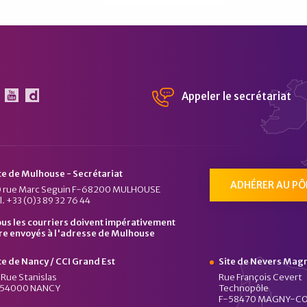
Appeler le secrétariat
 Pôle Véhicule du Futur sur Linkedin
Le Pôle Véhicule du Futur sur Youtube
Chaîne Dailymotion du Pôle Véhicule du Fu
te de Mulhouse - Secrétariat
ADHÉRER AU PÔ
 rue Marc Seguin F-68200 MULHOUSE
l. +33 (0)3 89 32 76 44
us les courriers doivent impérativement
re envoyés à l'adresse de Mulhouse
te de Nancy / CCI Grand Est
Site de Nevers Mag
 Rue Stanislas
Rue François Cevert
-54000 NANCY
Technopôle
F-58470 MAGNY-C