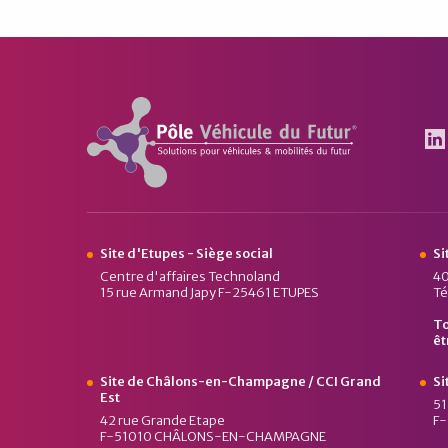
Pôle Véhicule du Futur
Le
Site d'Etupes - Siège social
Si
Centre d'affaires Technoland
40
15 rue Armand Japy F-25461 ETUPES
Té
To
êt
Site de Châlons-en-Champagne / CCI Grand
Si
Est
51
42 rue Grande Etape
F
F-51010 CHÂLONS-EN-CHAMPAGNE