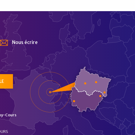
Nous écrire
tur
LE
ny-Cours
OURS