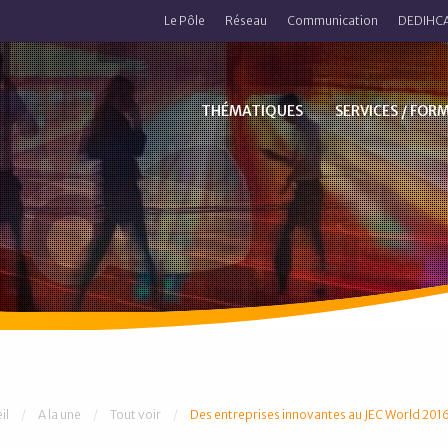
Le Pôle
Réseau
Communication
DEDIHCA
THÉMATIQUES
SERVICES / FOR
 êtes ici :
il
A la une
Tout voir
Des entreprises innovantes au JEC World 201