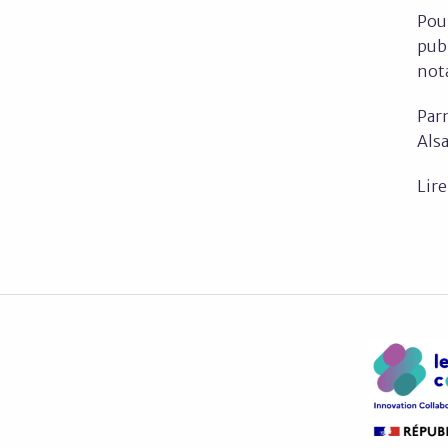
Pour
publ
nota
Parm
Alsa
Lir