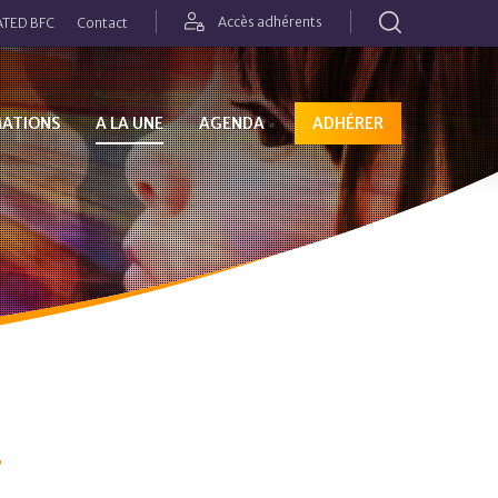
Rechercher
Accès adhérents
TED BFC
Contact
MATIONS
A LA UNE
AGENDA
ADHÉRER
6