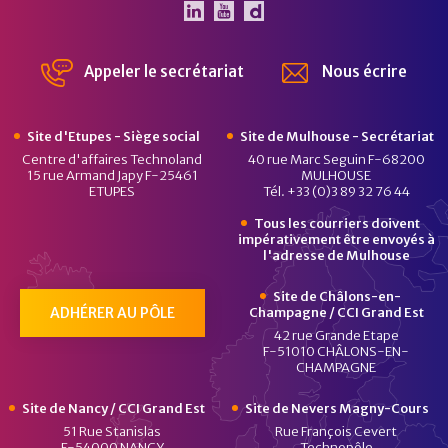
Le Pôle Véhicule du Futur 
Le Pôle Véhicule du Fut
Chaîne Dailymotion 
Appeler le secrétariat
Nous écrire
Site d'Etupes - Siège social
Site de Mulhouse - Secrétariat
Centre d'affaires Technoland
40 rue Marc Seguin F-68200
15 rue Armand Japy F-25461
MULHOUSE
ETUPES
Tél. +33 (0)3 89 32 76 44
Tous les courriers doivent
impérativement être envoyés à
l'adresse de Mulhouse
Site de Châlons-en-
ADHÉRER AU PÔLE
Champagne / CCI Grand Est
42 rue Grande Etape
F-51010 CHÂLONS-EN-
CHAMPAGNE
Site de Nancy / CCI Grand Est
Site de Nevers Magny-Cours
51 Rue Stanislas
Rue François Cevert
F-54000 NANCY
Technopôle