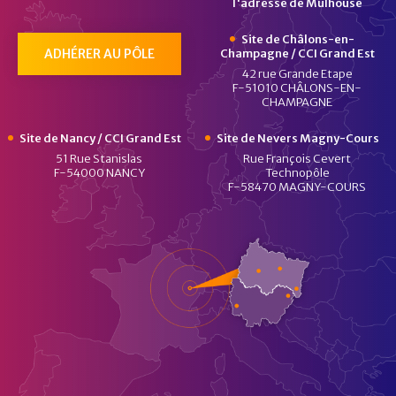
l'adresse de Mulhouse
Site de Châlons-en-
ADHÉRER AU PÔLE
Champagne / CCI Grand Est
42 rue Grande Etape
F-51010 CHÂLONS-EN-
CHAMPAGNE
Site de Nancy / CCI Grand Est
Site de Nevers Magny-Cours
51 Rue Stanislas
Rue François Cevert
F-54000 NANCY
Technopôle
F-58470 MAGNY-COURS