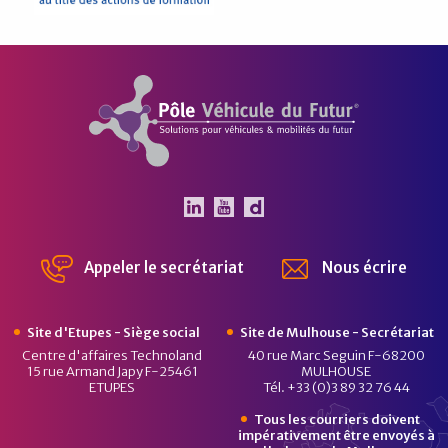
Pôle Véhicule du Futur
Le Pôle Véhicule du Futur 
Le Pôle Véhicule du Fut
Chaîne Dailymotion 
Appeler le secrétariat
Nous écrire
Site d'Etupes - Siège social
Site de Mulhouse - Secrétariat
Centre d'affaires Technoland
40 rue Marc Seguin F-68200
15 rue Armand Japy F-25461
MULHOUSE
ETUPES
Tél. +33 (0)3 89 32 76 44
Tous les courriers doivent
impérativement être envoyés à