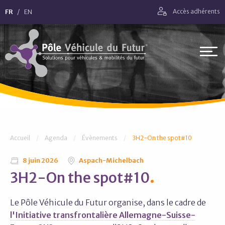
Aller directement à la navigation
FR
EN
Accès adhérents
Aller directement au contenu
Pôle Véhicule du Futur
Vous êtes ici :
Accueil
Agenda
Évènements
3H2-On the spot#10
8 juin 2026
Aspach-Michelbach
3H2-On the spot#10
Le Pôle Véhicule du Futur organise, dans le cadre de
l'Initiative transfrontalière Allemagne-Suisse-