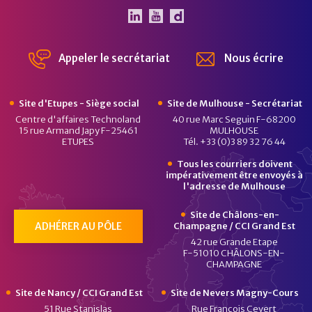
Le Pôle Véhicule du Futur 
Le Pôle Véhicule du Fut
Chaîne Dailymotion 
Appeler le secrétariat
Nous écrire
Site d'Etupes - Siège social
Site de Mulhouse - Secrétariat
Centre d'affaires Technoland
40 rue Marc Seguin F-68200
15 rue Armand Japy F-25461
MULHOUSE
ETUPES
Tél. +33 (0)3 89 32 76 44
Tous les courriers doivent
impérativement être envoyés à
l'adresse de Mulhouse
Site de Châlons-en-
ADHÉRER AU PÔLE
Champagne / CCI Grand Est
42 rue Grande Etape
F-51010 CHÂLONS-EN-
CHAMPAGNE
Site de Nancy / CCI Grand Est
Site de Nevers Magny-Cours
51 Rue Stanislas
Rue François Cevert