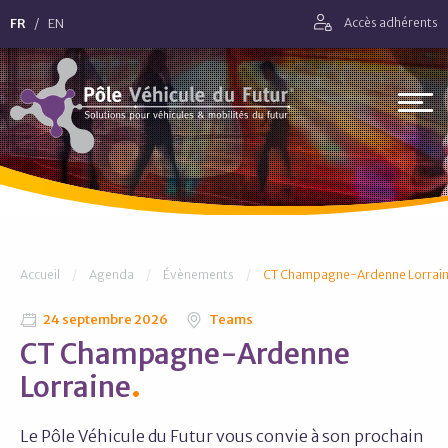
Aller directement à la navigation
FR
EN
Accès adhérents
Aller directement au contenu
Pôle Véhicule du Futur
Vous êtes ici :
Accueil
Agenda
Évènements
CT Champagne-Ardenne Lorrai
24 septembre 2026
Teams
CT Champagne-Ardenne
Lorraine
Le Pôle Véhicule du Futur vous convie à son prochain