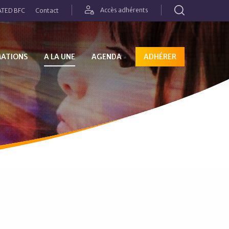
Rechercher
Accès adhérents
TED BFC
Contact
MATIONS
A LA UNE
AGENDA
ADHÉRER