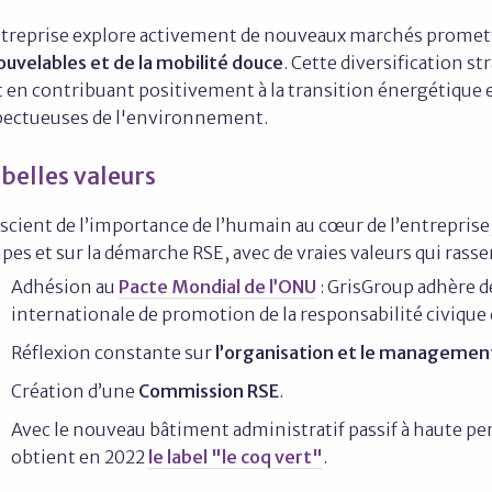
ntreprise explore activement de nouveaux marchés prom
ouvelables et de la mobilité douce
. Cette diversification 
 en contribuant positivement à la transition énergétique et
pectueuses de l'environnement.
 belles valeurs
scient de l’importance de l’humain au cœur de l’entrepris
pes et sur la démarche RSE, avec de vraies valeurs qui rass
Adhésion au
Pacte Mondial de l’ONU
: GrisGroup adhère de
internationale de promotion de la responsabilité civique 
Réflexion constante sur
l’organisation et le managemen
Création d’une
Commission RSE
.
Avec le nouveau bâtiment administratif passif à haute p
obtient en 2022
le
label "le coq vert"
.