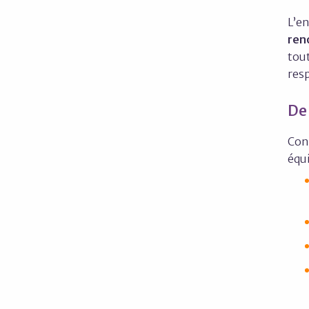
L’e
ren
tout
res
De
Con
équi