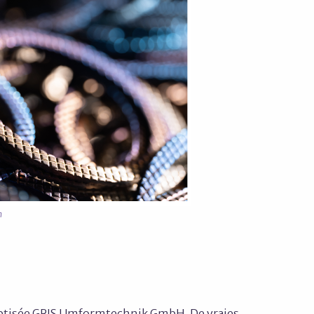
n
baptisée GRIS Umformtechnik GmbH. De vraies