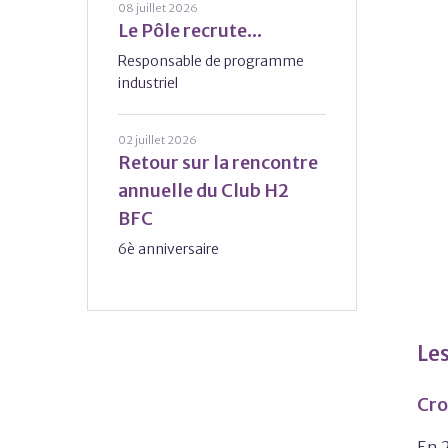
08 juillet 2026
Le Pôle recrute...
Responsable de programme
industriel
02 juillet 2026
Retour sur la rencontre
annuelle du Club H2
BFC
6è anniversaire
Les
Cro
En 