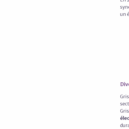
syne
un é
Div
Gris
sect
Gri
éle
dur