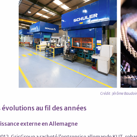
Crédit : Jérôme Baudoi
 évolutions au fil des années
issance externe en Allemagne
2012, GrisGroup a racheté l’entreprise allemande KUT, re