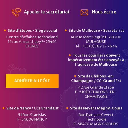
Le Pôle Véhicule du Futur 
Le Pôle Véhicule du Fut
Chaîne Dailymotion 
Appeler le secrétariat
Nous écrire
Site d'Etupes - Siège social
Site de Mulhouse - Secrétariat
Centre d'affaires Technoland
40 rue Marc Seguin F-68200
15 rue Armand Japy F-25461
MULHOUSE
ETUPES
Tél. +33 (0)3 89 32 76 44
Tous les courriers doivent
impérativement être envoyés à
l'adresse de Mulhouse
Site de Châlons-en-
ADHÉRER AU PÔLE
Champagne / CCI Grand Est
42 rue Grande Etape
F-51010 CHÂLONS-EN-
CHAMPAGNE
Site de Nancy / CCI Grand Est
Site de Nevers Magny-Cours
51 Rue Stanislas
Rue François Cevert
F-54000 NANCY
Technopôle
F-58470 MAGNY-COURS