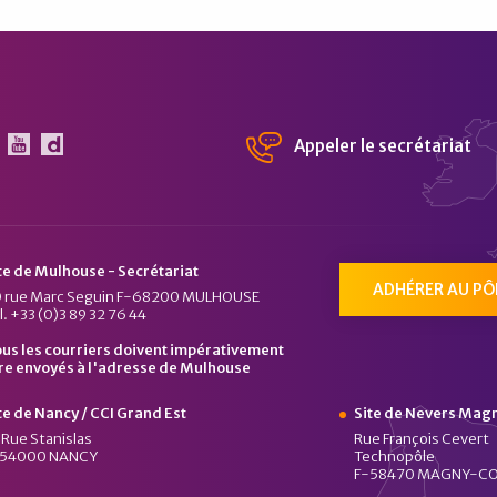
Appeler le secrétariat
 Pôle Véhicule du Futur sur Linkedin
Le Pôle Véhicule du Futur sur Youtube
Chaîne Dailymotion du Pôle Véhicule du Fu
te de Mulhouse - Secrétariat
ADHÉRER AU PÔ
 rue Marc Seguin F-68200 MULHOUSE
l. +33 (0)3 89 32 76 44
us les courriers doivent impérativement
re envoyés à l'adresse de Mulhouse
te de Nancy / CCI Grand Est
Site de Nevers Mag
 Rue Stanislas
Rue François Cevert
-54000 NANCY
Technopôle
F-58470 MAGNY-C