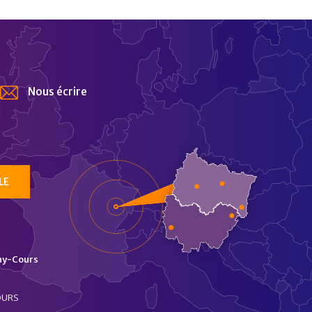
Nous écrire
tur
LE
ny-Cours
OURS