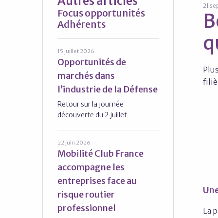
Autres articles
21 s
Focus opportunités
B
Adhérents
q
15 juillet 2026
Opportunités de
Plu
marchés dans
fili
l’industrie de la Défense
Retour sur la journée
découverte du 2 juillet
22 juin 2026
Mobilité Club France
accompagne les
entreprises face au
Une
risque routier
professionnel
La 