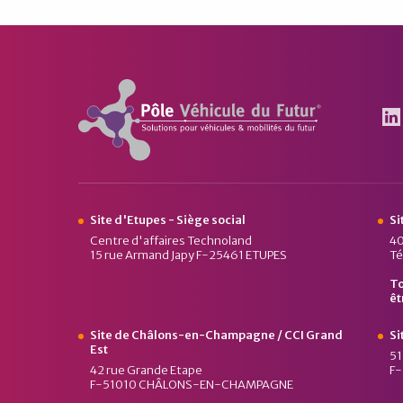
Pôle Véhicule du Futur
Le
Site d'Etupes - Siège social
Si
Centre d'affaires Technoland
40
15 rue Armand Japy F-25461 ETUPES
Té
To
êt
Site de Châlons-en-Champagne / CCI Grand
Si
Est
51
42 rue Grande Etape
F
F-51010 CHÂLONS-EN-CHAMPAGNE