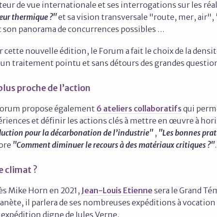
eur de vue internationale et ses interrogations sur les r
eur thermique ?"
et sa vision transversale "route, mer, air",
c son panorama de concurrences possibles …
 cette nouvelle édition, le Forum a fait le choix de la densi
’un traitement pointu et sans détours des grandes questions
plus proche de l’action
Forum propose également
6 ateliers collaboratifs
qui perm
riences et définir les actions clés à mettre en œuvre à ho
uction pour la décarbonation de l’industrie"
,
"Les bonnes prat
ore
"Comment diminuer le recours à des matériaux critiques ?"
.
le climat ?
ès Mike Horn en 2021,
Jean-Louis Etienne
sera le Grand Tém
lanète, il parlera de ses nombreuses expéditions à vocation
expédition digne de Jules Verne.