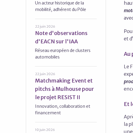
haut
Un acteur historique de la
mobilité, adhérent du Pôle
mot
ave
22 juin 2026
Pour
Note d'observations
et d
d'EACN sur l'IAA
Réseau européen de clusters
Au 
automobiles
Le 
expé
22 juin 2026
Matchmaking Event et
prod
pitchs à Mulhouse pour
enc
le projet RESIST II
Et 
Innovation, collaboration et
financement
Apr
la p
10 juin 2026
une 