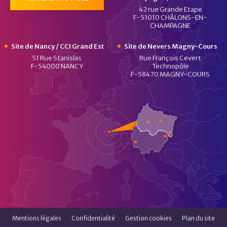
42 rue Grande Etape
F-51010 CHÂLONS-EN-
CHAMPAGNE
Site de Nancy / CCI Grand Est
Site de Nevers Magny-Cours
51 Rue Stanislas
Rue François Cevert
F-54000 NANCY
Technopôle
F-58470 MAGNY-COURS
Mentions légales
Confidentialité
Gestion cookies
Plan du site