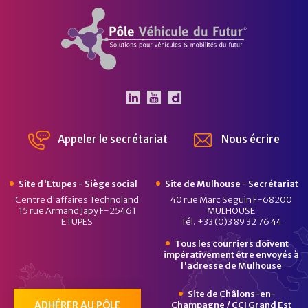
Pôle Véhicule du Futur
Le Pôle Véhicule du Futur 
Le Pôle Véhicule du Fut
Chaîne Dailymotion 
Appeler le secrétariat
Nous écrire
Site d'Etupes - Siège social
Site de Mulhouse - Secrétariat
Centre d'affaires Technoland
40 rue Marc Seguin F-68200
15 rue Armand Japy F-25461
MULHOUSE
ETUPES
Tél. +33 (0)3 89 32 76 44
Tous les courriers doivent
impérativement être envoyés à
l'adresse de Mulhouse
Site de Châlons-en-
ADHÉRER AU PÔLE
Champagne / CCI Grand Est