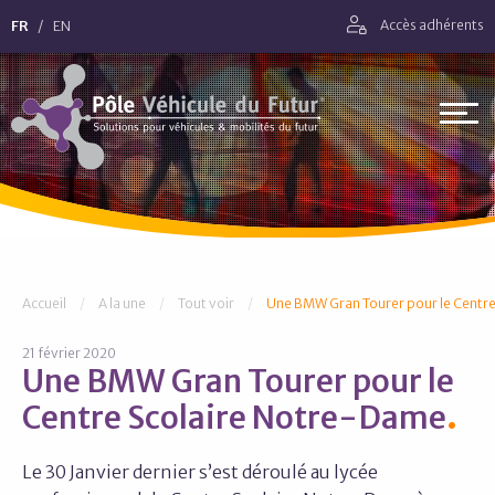
Aller directement à la navigation
FR
EN
Accès adhérents
Aller directement au contenu
Pôle Véhicule du Futur
Vous êtes ici :
Accueil
A la une
Tout voir
Une BMW Gran Tourer pour le Centr
21 février 2020
Une BMW Gran Tourer pour le
Centre Scolaire Notre-Dame
Le 30 Janvier dernier s’est déroulé au lycée