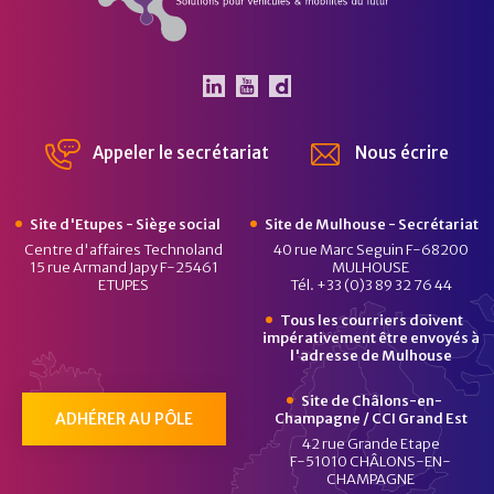
Le Pôle Véhicule du Futur 
Le Pôle Véhicule du Fut
Chaîne Dailymotion 
Appeler le secrétariat
Nous écrire
Site d'Etupes - Siège social
Site de Mulhouse - Secrétariat
Centre d'affaires Technoland
40 rue Marc Seguin F-68200
15 rue Armand Japy F-25461
MULHOUSE
ETUPES
Tél. +33 (0)3 89 32 76 44
Tous les courriers doivent
impérativement être envoyés à
l'adresse de Mulhouse
Site de Châlons-en-
ADHÉRER AU PÔLE
Champagne / CCI Grand Est
42 rue Grande Etape
F-51010 CHÂLONS-EN-
CHAMPAGNE