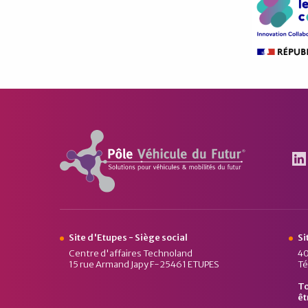
Pôle Véhicule du Futur
Le
Site d'Etupes - Siège social
Si
Centre d'affaires Technoland
40
15 rue Armand Japy F-25461 ETUPES
Té
To
êt