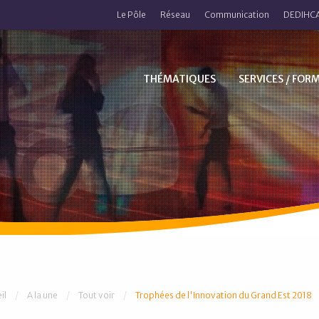
Le Pôle
Réseau
Communication
DEDIHCA
THÉMATIQUES
SERVICES / FOR
 êtes ici :
il
A la une
Tout voir
Trophées de l'Innovation du Grand Est 2018