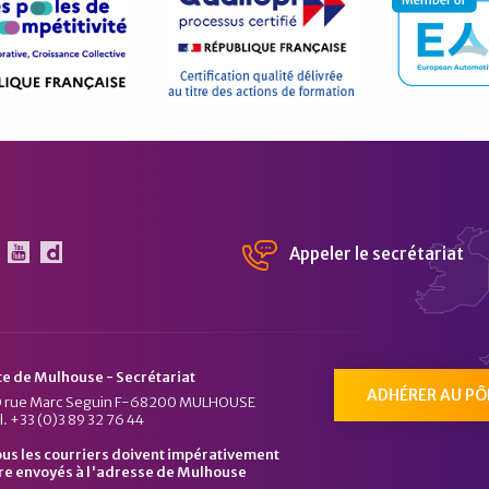
Appeler le secrétariat
 Pôle Véhicule du Futur sur Linkedin
Le Pôle Véhicule du Futur sur Youtube
Chaîne Dailymotion du Pôle Véhicule du Fu
te de Mulhouse - Secrétariat
ADHÉRER AU PÔ
 rue Marc Seguin F-68200 MULHOUSE
l. +33 (0)3 89 32 76 44
us les courriers doivent impérativement
re envoyés à l'adresse de Mulhouse