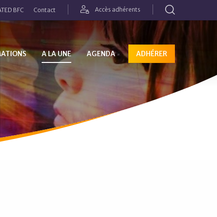
Rechercher
Accès adhérents
TED BFC
Contact
MATIONS
A LA UNE
AGENDA
ADHÉRER