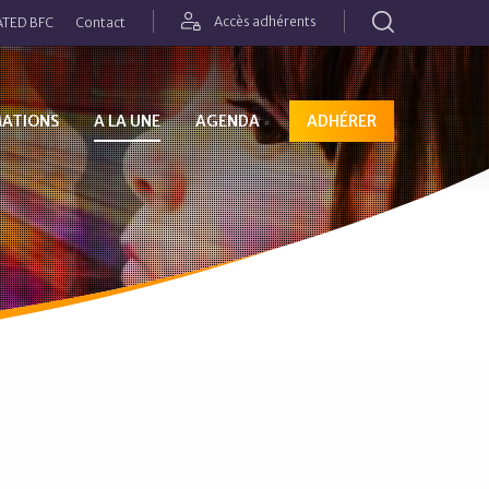
Rechercher
Accès adhérents
TED BFC
Contact
MATIONS
A LA UNE
AGENDA
ADHÉRER