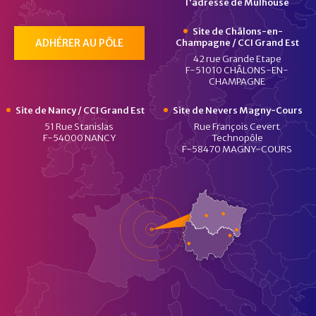
l'adresse de Mulhouse
Site de Châlons-en-
ADHÉRER AU PÔLE
Champagne / CCI Grand Est
42 rue Grande Etape
F-51010 CHÂLONS-EN-
CHAMPAGNE
Site de Nancy / CCI Grand Est
Site de Nevers Magny-Cours
51 Rue Stanislas
Rue François Cevert
F-54000 NANCY
Technopôle
F-58470 MAGNY-COURS