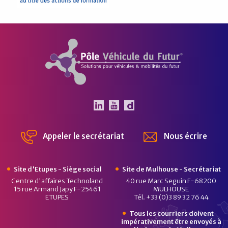
Pôle Véhicule du Futur
Le Pôle Véhicule du Futur 
Le Pôle Véhicule du Fut
Chaîne Dailymotion 
Appeler le secrétariat
Nous écrire
Site d'Etupes - Siège social
Site de Mulhouse - Secrétariat
Centre d'affaires Technoland
40 rue Marc Seguin F-68200
15 rue Armand Japy F-25461
MULHOUSE
ETUPES
Tél. +33 (0)3 89 32 76 44
Tous les courriers doivent
impérativement être envoyés à