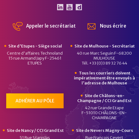
Le Pôle Véhicule du Futur 
Le Pôle Véhicule du Fut
Chaîne Dailymotion 
Appeler le secrétariat
Nous écrire
Site d'Etupes - Siège social
Site de Mulhouse - Secrétariat
Centre d'affaires Technoland
40 rue Marc Seguin F-68200
15 rue Armand Japy F-25461
MULHOUSE
ETUPES
Tél. +33 (0)3 89 32 76 44
Tous les courriers doivent
impérativement être envoyés à
l'adresse de Mulhouse
Site de Châlons-en-
ADHÉRER AU PÔLE
Champagne / CCI Grand Est
42 rue Grande Etape
F-51010 CHÂLONS-EN-
CHAMPAGNE
Site de Nancy / CCI Grand Est
Site de Nevers Magny-Cours
51 Rue Stanislas
Rue François Cevert