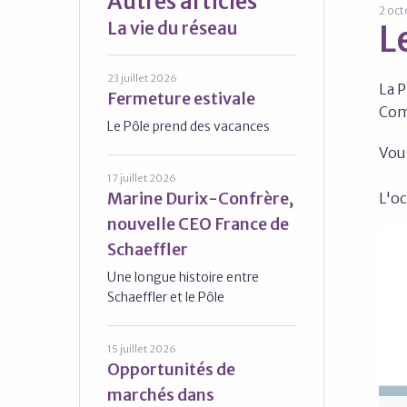
Autres articles
2 oct
La vie du réseau
L
23 juillet 2026
La P
Fermeture estivale
Com
Le Pôle prend des vacances
Vou
17 juillet 2026
Marine Durix-Confrère,
L'oc
nouvelle CEO France de
Schaeffler
Une longue histoire entre
Schaeffler et le Pôle
15 juillet 2026
Opportunités de
marchés dans