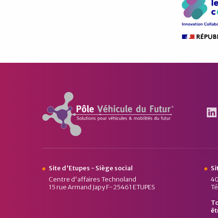
Pôle Véhicule du Futur
Le
Site d'Etupes - Siège social
Si
Centre d'affaires Technoland
40
15 rue Armand Japy F-25461 ETUPES
Té
To
êt