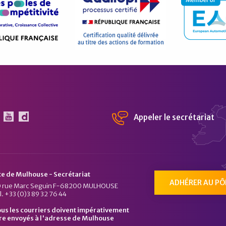
Appeler le secrétariat
 Pôle Véhicule du Futur sur Linkedin
Le Pôle Véhicule du Futur sur Youtube
Chaîne Dailymotion du Pôle Véhicule du Fu
te de Mulhouse - Secrétariat
ADHÉRER AU PÔ
 rue Marc Seguin F-68200 MULHOUSE
l. +33 (0)3 89 32 76 44
us les courriers doivent impérativement
re envoyés à l'adresse de Mulhouse