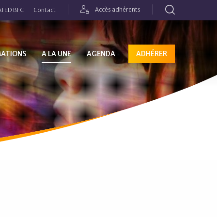
Rechercher
Accès adhérents
TED BFC
Contact
MATIONS
A LA UNE
AGENDA
ADHÉRER