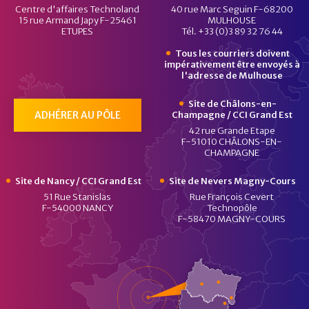
Centre d'affaires Technoland
40 rue Marc Seguin F-68200
15 rue Armand Japy F-25461
MULHOUSE
ETUPES
Tél. +33 (0)3 89 32 76 44
Tous les courriers doivent
impérativement être envoyés à
l'adresse de Mulhouse
Site de Châlons-en-
ADHÉRER AU PÔLE
Champagne / CCI Grand Est
42 rue Grande Etape
F-51010 CHÂLONS-EN-
CHAMPAGNE
Site de Nancy / CCI Grand Est
Site de Nevers Magny-Cours
51 Rue Stanislas
Rue François Cevert
F-54000 NANCY
Technopôle
F-58470 MAGNY-COURS