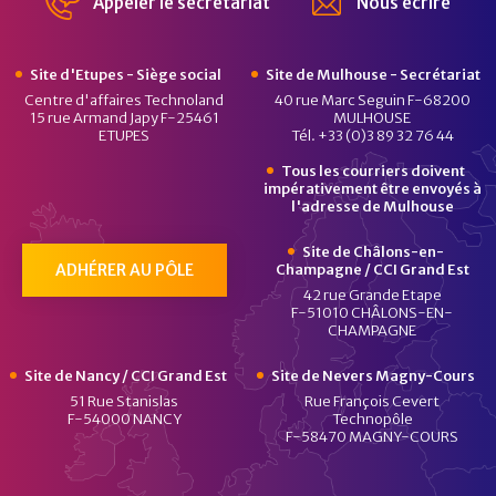
Appeler le secrétariat
Nous écrire
Site d'Etupes - Siège social
Site de Mulhouse - Secrétariat
Centre d'affaires Technoland
40 rue Marc Seguin F-68200
15 rue Armand Japy F-25461
MULHOUSE
ETUPES
Tél. +33 (0)3 89 32 76 44
Tous les courriers doivent
impérativement être envoyés à
l'adresse de Mulhouse
Site de Châlons-en-
ADHÉRER AU PÔLE
Champagne / CCI Grand Est
42 rue Grande Etape
F-51010 CHÂLONS-EN-
CHAMPAGNE
Site de Nancy / CCI Grand Est
Site de Nevers Magny-Cours
51 Rue Stanislas
Rue François Cevert
F-54000 NANCY
Technopôle
F-58470 MAGNY-COURS