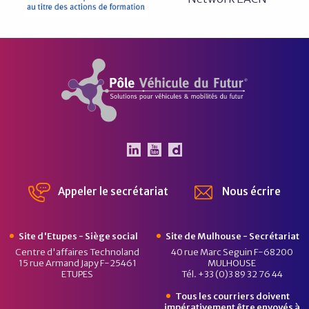
Pôle Véhicule du Futur
Le Pôle Véhicule du Futur 
Le Pôle Véhicule du Fut
Chaîne Dailymotion 
Appeler le secrétariat
Nous écrire
Site d'Etupes - Siège social
Site de Mulhouse - Secrétariat
Centre d'affaires Technoland
40 rue Marc Seguin F-68200
15 rue Armand Japy F-25461
MULHOUSE
ETUPES
Tél. +33 (0)3 89 32 76 44
Tous les courriers doivent
impérativement être envoyés à