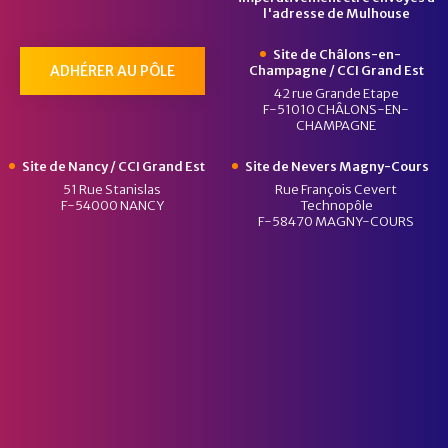
l'adresse de Mulhouse
Site de Châlons-en-
ADHÉRER AU PÔLE
Champagne / CCI Grand Est
42 rue Grande Etape
F-51010 CHÂLONS-EN-
CHAMPAGNE
Site de Nancy / CCI Grand Est
Site de Nevers Magny-Cours
51 Rue Stanislas
Rue François Cevert
F-54000 NANCY
Technopôle
F-58470 MAGNY-COURS