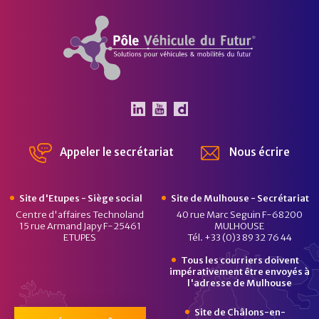
Pôle Véhicule du Futur
Le Pôle Véhicule du Futur 
Le Pôle Véhicule du Fut
Chaîne Dailymotion 
Appeler le secrétariat
Nous écrire
Site d'Etupes - Siège social
Site de Mulhouse - Secrétariat
Centre d'affaires Technoland
40 rue Marc Seguin F-68200
15 rue Armand Japy F-25461
MULHOUSE
ETUPES
Tél. +33 (0)3 89 32 76 44
Tous les courriers doivent
impérativement être envoyés à
l'adresse de Mulhouse
Site de Châlons-en-