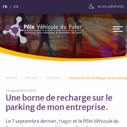
Aller directement à la navigation
FR
EN
Accès adhérents
Aller directement au contenu
Pôle Véhicule du Futur
Vous êtes ici :
Accueil
A la une
Tout voir
Une borne de recharge sur le parkin
13 septembre 2016
Une borne de recharge sur le
parking de mon entreprise
Le 7 septembre dernier,
Hager
et le Pôle Véhicule du