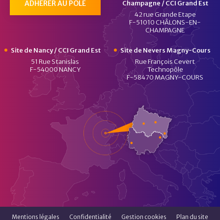
ADHÉRER AU PÔLE
Champagne / CCI Grand Est
42 rue Grande Etape
F-51010 CHÂLONS-EN-
CHAMPAGNE
Site de Nancy / CCI Grand Est
Site de Nevers Magny-Cours
51 Rue Stanislas
Rue François Cevert
F-54000 NANCY
Technopôle
F-58470 MAGNY-COURS
Mentions légales
Confidentialité
Gestion cookies
Plan du site