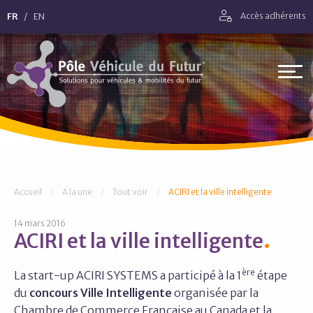
Aller directement à la navigation
FR
EN
Accès adhérents
Aller directement au contenu
Pôle Véhicule du Futur
Vous êtes ici :
Accueil
A la une
Tout voir
ACIRI et la ville intelligente
14 mars 2016
ACIRI et la ville intelligente
ère
La start-up ACIRI SYSTEMS a participé à la 1
étape
du
concours Ville Intelligente
organisée par la
Chambre de Commerce Française au Canada et la