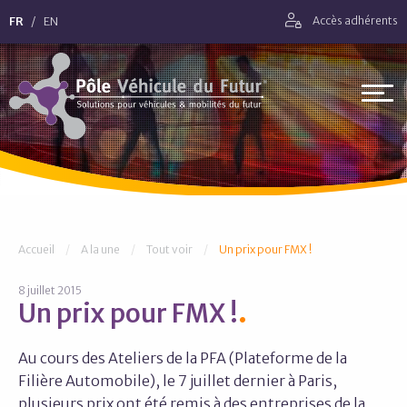
Aller directement à la navigation
FR
EN
Accès adhérents
Aller directement au contenu
Pôle Véhicule du Futur
Vous êtes ici :
Accueil
A la une
Tout voir
Un prix pour FMX !
8 juillet 2015
Un prix pour FMX !
Au cours des Ateliers de la PFA (Plateforme de la
Filière Automobile), le 7 juillet dernier à Paris,
plusieurs prix ont été remis à des entreprises de la