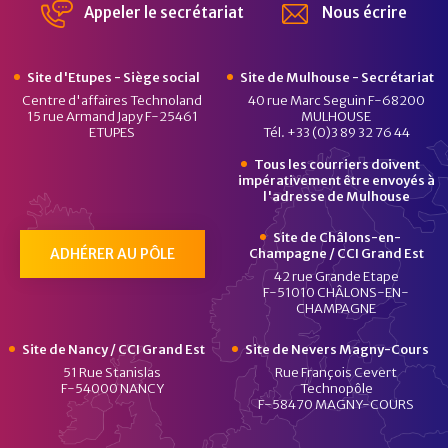
Appeler le secrétariat
Nous écrire
Site d'Etupes - Siège social
Site de Mulhouse - Secrétariat
Centre d'affaires Technoland
40 rue Marc Seguin F-68200
15 rue Armand Japy F-25461
MULHOUSE
ETUPES
Tél. +33 (0)3 89 32 76 44
Tous les courriers doivent
impérativement être envoyés à
l'adresse de Mulhouse
Site de Châlons-en-
ADHÉRER AU PÔLE
Champagne / CCI Grand Est
42 rue Grande Etape
F-51010 CHÂLONS-EN-
CHAMPAGNE
Site de Nancy / CCI Grand Est
Site de Nevers Magny-Cours
51 Rue Stanislas
Rue François Cevert
F-54000 NANCY
Technopôle
F-58470 MAGNY-COURS