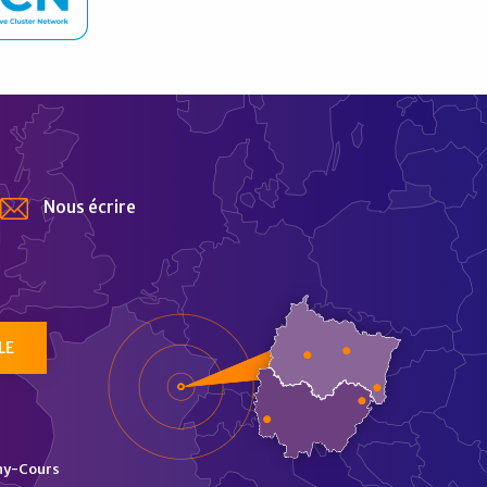
Nous écrire
tur
LE
ny-Cours