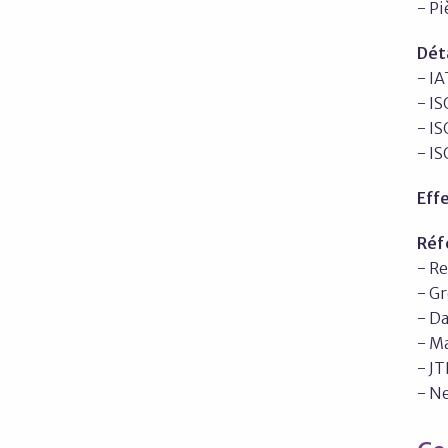
- P
Déta
- I
- I
- IS
- I
Eff
Réf
- R
- Gr
- D
- M
- J
- N