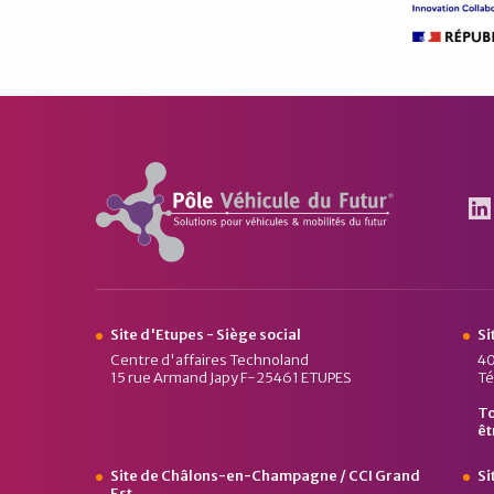
Pôle Véhicule du Futur
Le
Site d'Etupes - Siège social
Si
Centre d'affaires Technoland
40
15 rue Armand Japy F-25461 ETUPES
Té
To
êt
Site de Châlons-en-Champagne / CCI Grand
Si
Est