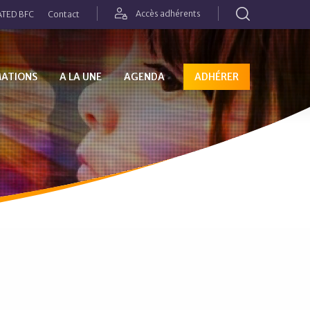
Rechercher
Accès adhérents
TED BFC
Contact
MATIONS
A LA UNE
AGENDA
ADHÉRER