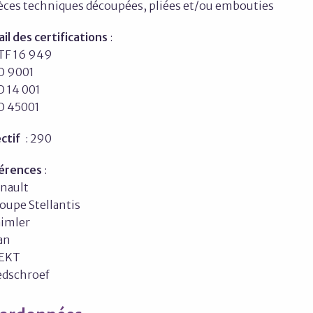
ièces techniques découpées, pliées et/ou embouties
il des certifications
:
ATF 16 949
SO 9001
O 14 001
SO 45001
ectif
: 290
érences
:
enault
oupe Stellantis
aimler
an
TEKT
edschroef