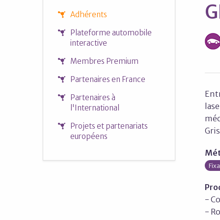
G
Adhérents
Plateforme automobile
interactive
Membres Premium
Partenaires en France
Entr
Partenaires à
lase
l'International
méca
Projets et partenariats
Gris
européens
Mét
Fix
Pro
- C
- Ro