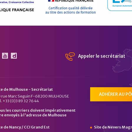
Appeler le secrétariat
 Pôle Véhicule du Futur sur Linkedin
Le Pôle Véhicule du Futur sur Youtube
Chaîne Dailymotion du Pôle Véhicule du Fu
te de Mulhouse - Secrétariat
ADHÉRER AU PÔ
 rue Marc Seguin F-68200 MULHOUSE
l. +33 (0)3 89 32 76 44
us les courriers doivent impérativement
re envoyés à l'adresse de Mulhouse
te de Nancy / CCI Grand Est
Site de Nevers Mag