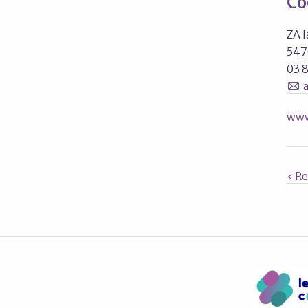
Co
ZA l
547
03 
www
‹ Re