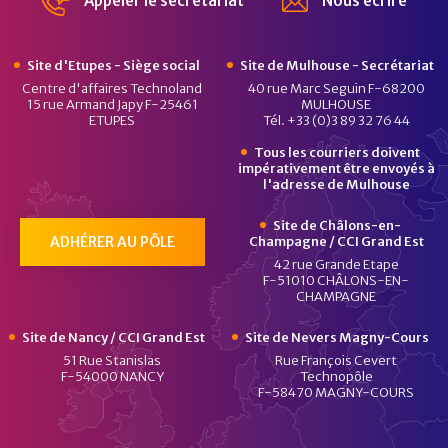
Appeler le secrétariat
Nous écrire
Site d'Etupes - Siège social
Site de Mulhouse - Secrétariat
Centre d'affaires Technoland
40 rue Marc Seguin F-68200
15 rue Armand Japy F-25461
MULHOUSE
ETUPES
Tél. +33 (0)3 89 32 76 44
Tous les courriers doivent
impérativement être envoyés à
l'adresse de Mulhouse
Site de Châlons-en-
ADHÉRER AU PÔLE
Champagne / CCI Grand Est
42 rue Grande Etape
F-51010 CHÂLONS-EN-
CHAMPAGNE
Site de Nancy / CCI Grand Est
Site de Nevers Magny-Cours
51 Rue Stanislas
Rue François Cevert
F-54000 NANCY
Technopôle
F-58470 MAGNY-COURS