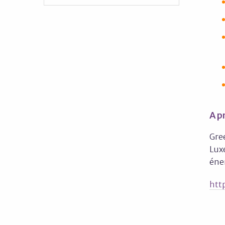
A p
Gre
Luxe
éner
htt