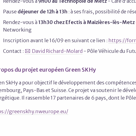
Rendez-vous à
9h00 au Technopôle de Metz
- Café d'acc
Pause
déjeuner de 12h à 13h
: à ses frais, possibilité de
Rendez-vous à
13h30 chez Efectis à Maizières-lès-Metz
Networking
Inscription avant le 16/09 en suivant ce lien :
https://fo
Contact :
David Richard-Molard
- Pôle Véhicule du Futu
ropos du projet européen Green SKHy
en SkHy a pour objectif le développement des compétence
mbourg, Pays-Bas et Suisse. Ce projet va soutenir le déve
gétique. Il rassemble 17 partenaires de 6 pays, dont le Pôl
ps://greenskhy.nweurope.eu/