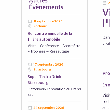
Autres
2
Évènements
V
l
8 septembre 2026
Sochaux
Rencontre annuelle de la
Dan
filière automobile
visi
Visite - Conférence - Baromètre
- Trophées – Réseautage
17 septembre 2026
Strasbourg
Pr
Super Tech a Drink
Strasbourg
En 
L'afterwork Innovation du Grand
Est
Visi
tec
au 
24 septembre 2026