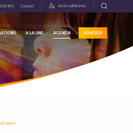
Rechercher
Accès adhérents
TED BFC
Contact
MATIONS
A LA UNE
AGENDA
ADHÉRER
'hydrogène