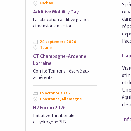
Eschau
Spé
ouvr
Additive Mobility Day
dan
La fabrication additive grande
dimension en action
répo
expe
l'ac
24 septembre 2026
Teams
L'ap
CT Champagne-Ardenne
Lorraine
Visi
Comité Territorial réservé aux
afi
adhérents
et d
Une 
14 octobre 2026
équi
Constance, Allemagne
des
H2 Forum 2026
Initiative Trinationale
Inf
d’Hydrogène 3H2