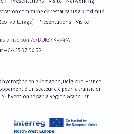
ueil - Présentations - Visite - Networking
 réservation commune de restaurants à proximité
(co-voiturage) - Présentations - Visite -
rms.office.com/e/DUk3YKXk4M
r - 06 25 07 90 55
s hydrogène en Allemagne, Belgique, France,
loppement d'un secteur clé pour la transition
e. Subventionné par la Région Grand Est.