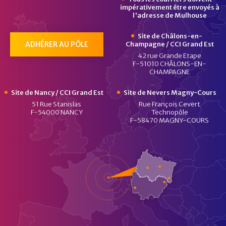
impérativement être envoyés à
l'adresse de Mulhouse
Site de Châlons-en-
ADHÉRER AU PÔLE
Champagne / CCI Grand Est
42 rue Grande Etape
F-51010 CHÂLONS-EN-
CHAMPAGNE
Site de Nancy / CCI Grand Est
Site de Nevers Magny-Cours
51 Rue Stanislas
Rue François Cevert
F-54000 NANCY
Technopôle
F-58470 MAGNY-COURS