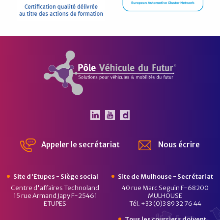
Pôle Véhicule du Futur
Le Pôle Véhicule du Futur 
Le Pôle Véhicule du Fut
Chaîne Dailymotion 
Appeler le secrétariat
Nous écrire
Site d'Etupes - Siège social
Site de Mulhouse - Secrétariat
Centre d'affaires Technoland
40 rue Marc Seguin F-68200
15 rue Armand Japy F-25461
MULHOUSE
ETUPES
Tél. +33 (0)3 89 32 76 44
Tous les courriers doivent