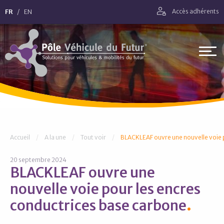
Aller directement à la navigation
FR
EN
Accès adhérents
Aller directement au contenu
Pôle Véhicule du Futur
Vous êtes ici :
Accueil
A la une
Tout voir
BLACKLEAF ouvre une nouvelle voie 
20 septembre 2024
BLACKLEAF ouvre une
nouvelle voie pour les encres
conductrices base carbone