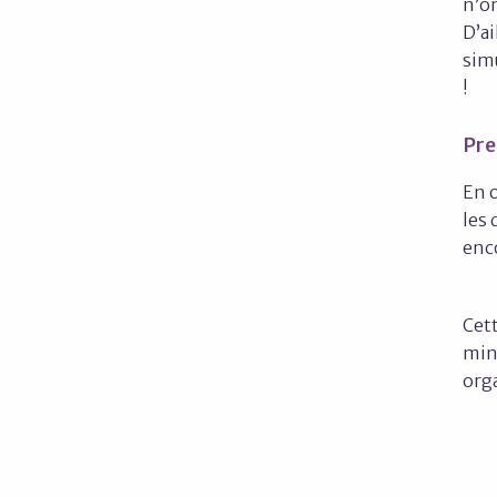
n’on
D’ai
simu
!
Pre
En 
les 
enc
Cett
mini
org