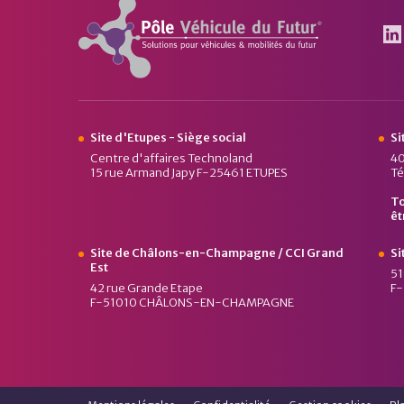
Pôle Véhicule du Futur
Le
Site d'Etupes - Siège social
Si
Centre d'affaires Technoland
40
15 rue Armand Japy F-25461 ETUPES
Té
To
êt
Site de Châlons-en-Champagne / CCI Grand
Si
Est
51
42 rue Grande Etape
F
F-51010 CHÂLONS-EN-CHAMPAGNE