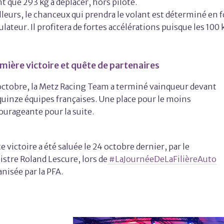
t que 293 kg à déplacer, hors pilote.
lleurs, le chanceux qui prendra le volant est déterminé en 
lateur. Il profitera de fortes accélérations puisque les 10
mière victoire et quête de partenaires
octobre, la Metz Racing Team a terminé vainqueur devant
quinze équipes françaises. Une place pour le moins
ourageante pour la suite.
e victoire a été saluée le 24 octobre dernier, par le
stre Roland Lescure, lors de
#LaJournéeDeLaFilièreAuto
anisée par la PFA.