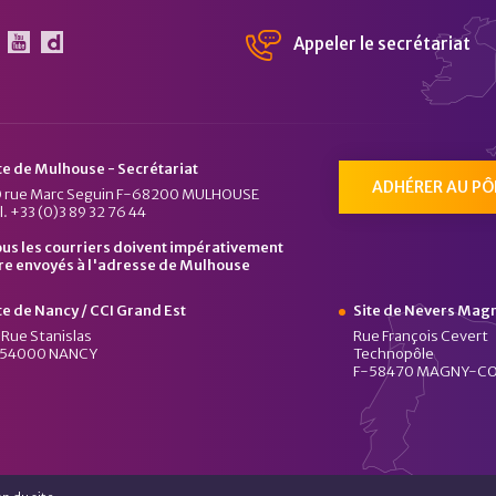
Appeler le secrétariat
 Pôle Véhicule du Futur sur Linkedin
Le Pôle Véhicule du Futur sur Youtube
Chaîne Dailymotion du Pôle Véhicule du Fu
te de Mulhouse - Secrétariat
ADHÉRER AU PÔ
 rue Marc Seguin F-68200 MULHOUSE
l. +33 (0)3 89 32 76 44
us les courriers doivent impérativement
re envoyés à l'adresse de Mulhouse
te de Nancy / CCI Grand Est
Site de Nevers Mag
 Rue Stanislas
Rue François Cevert
-54000 NANCY
Technopôle
F-58470 MAGNY-C