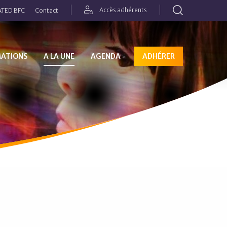
Rechercher
Accès adhérents
TED BFC
Contact
MATIONS
A LA UNE
AGENDA
ADHÉRER