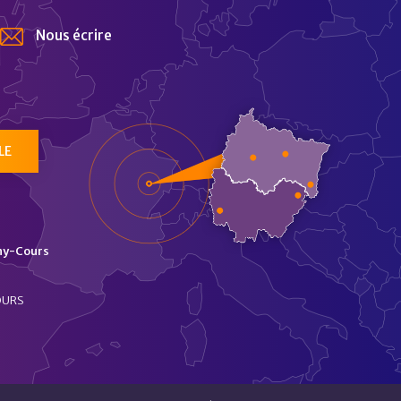
Nous écrire
tur
LE
ny-Cours
OURS