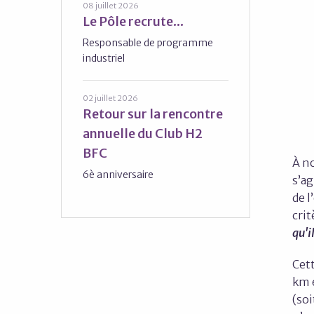
08 juillet 2026
Le Pôle recrute...
Responsable de programme
industriel
02 juillet 2026
Retour sur la rencontre
annuelle du Club H2
BFC
À no
6è anniversaire
s’a
de l
cri
qu'i
Cet
km e
(soi