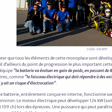
Crédit : ENI MRT
ter que tous les éléments de cette monoplace sont dévelop
git d’ailleurs du point de progression le plus important c
’équipe
"la batterie va évoluer en gain de poids, en passant de 
tères, comme
"le faisceau électrique qui doit répondre à des exi
l y ait un risque d'électrocution"
.
te batterie, entièrement conçue en interne, fonctionne s
nviron. Le moteur électrique peut développer 124 kW (soit
t 109 ch) lors des épreuves. Une puissance qui peut paraît