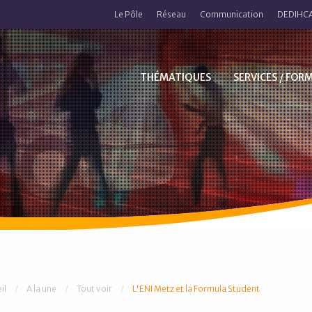
Le Pôle
Réseau
Communication
DEDIHCA
THÉMATIQUES
SERVICES / FOR
 êtes ici :
il
A la une
Tout voir
L'ENI Metz et la Formula Student