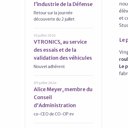
l’industrie de la Défense
nou
élèv
Retour sur la journée
et 
découverte du 2 juillet
Stu
10 juillet 2026
Le 
VTRONICS, au service
des essais et de la
Vin
validation des véhicules
rou
Le 
Nouvel adhérent
fab
09 juillet 2026
Alice Meyer, membre du
Conseil
d'Administration
co-CEO de CO-OP ev