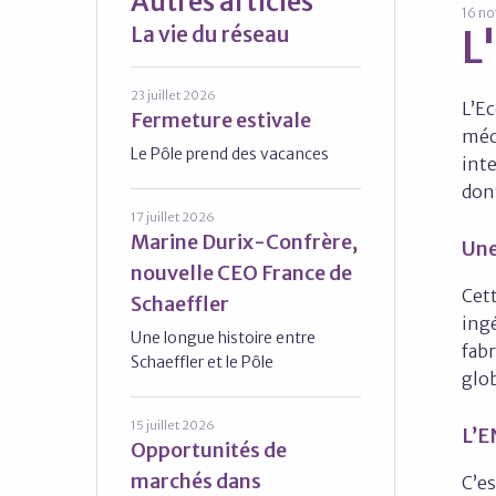
Autres articles
16 n
La vie du réseau
L
23 juillet 2026
L’Ec
Fermeture estivale
méc
Le Pôle prend des vacances
int
dont
17 juillet 2026
Marine Durix-Confrère,
Une
nouvelle CEO France de
Cett
Schaeffler
ing
Une longue histoire entre
fabr
Schaeffler et le Pôle
glo
15 juillet 2026
L’E
Opportunités de
marchés dans
C’es