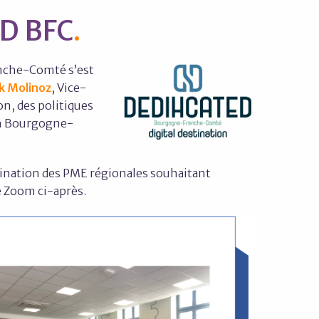
D BFC
nche-Comté s’est
k Molinoz
, Vice-
n, des politiques
on Bourgogne-
ination des PME régionales souhaitant
e Zoom ci-après.