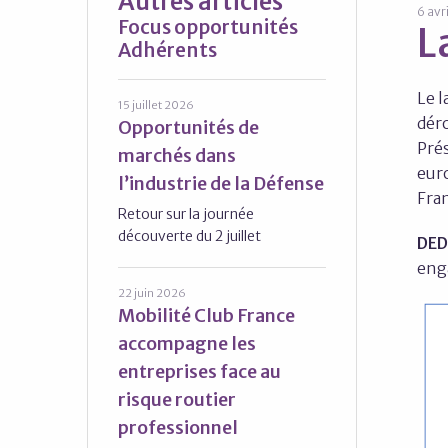
Autres articles
6 avr
Focus opportunités
L
Adhérents
Le 
15 juillet 2026
déro
Opportunités de
Prés
marchés dans
eur
l’industrie de la Défense
Fra
Retour sur la journée
découverte du 2 juillet
DED
eng
22 juin 2026
Mobilité Club France
accompagne les
entreprises face au
risque routier
professionnel