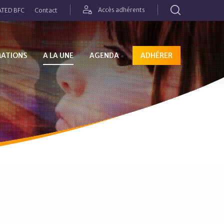
Rechercher
Accès adhérents
TED BFC
Contact
MATIONS
A LA UNE
AGENDA
ADHÉRER