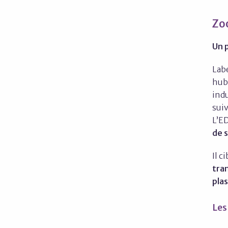
Zo
Un 
Lab
hub
indu
suiv
L’E
de 
Il c
tra
pla
Les