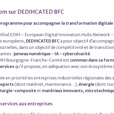
om sur DEDIHCATED BFC
programme pour accompagner la transformation digitale 
ellisé EDIH – European Digital Innovation Hubs Network –
s européens,
DEDIHCATED BFC
a pour objectif d’accompagne
strielles, dans un objectif de compétitivité et de transitio
antes :
j
umeau numérique - IA - c
ybersécurité
.
DIH Bourgogne-Franche-Comté est
commun dans sa forme 
services
qu’il propose, en adéquation avec son écosystème 
ible en priorité les entreprises industrielles régionales des 
nsports
(dont matériel, maintenance…),
énergie
(dont nu
sturgie-composite
et
matériaux innovants, microtechniq
 services aux entreprises