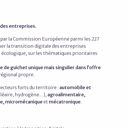
des entreprises.
 par la Commission Européenne parmi les 227
r la transition digitale des entreprises
n écologique, sur les thématiques prioritaires
de guichet unique mais singulier dans l’offre
régional propre.
secteurs forts du territoire :
automobile et
cléaire, hydrogène…),
agroalimentaire,
ue, micromécanique
et
mécatronique
.