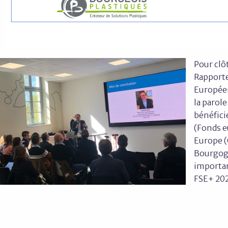
Pour clô
Rapport
Européen
la parole
bénéfici
(Fonds e
Europe 
Bourgogn
importa
FSE+ 202