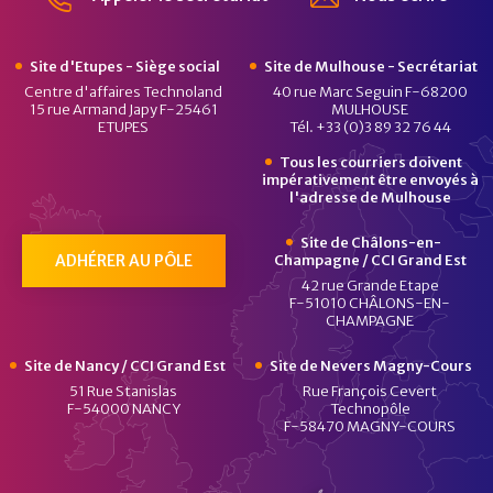
Site d'Etupes - Siège social
Site de Mulhouse - Secrétariat
Centre d'affaires Technoland
40 rue Marc Seguin F-68200
15 rue Armand Japy F-25461
MULHOUSE
ETUPES
Tél. +33 (0)3 89 32 76 44
Tous les courriers doivent
impérativement être envoyés à
l'adresse de Mulhouse
Site de Châlons-en-
ADHÉRER AU PÔLE
Champagne / CCI Grand Est
42 rue Grande Etape
F-51010 CHÂLONS-EN-
CHAMPAGNE
Site de Nancy / CCI Grand Est
Site de Nevers Magny-Cours
51 Rue Stanislas
Rue François Cevert
F-54000 NANCY
Technopôle
F-58470 MAGNY-COURS