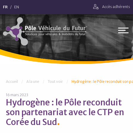
Aller directement à la navigation
FR
EN
Accès adhérents
Aller directement au contenu
Pôle Véhicule du Futur
Vous êtes ici :
Accueil
A la une
Tout voir
Hydrogène : le Pôle reconduit son p
16 mars 2023
Hydrogène : le Pôle reconduit
son partenariat avec le CTP en
Corée du Sud