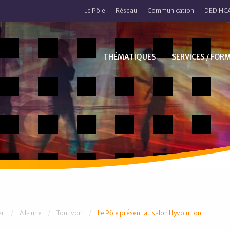
Le Pôle
Réseau
Communication
DEDIHCA
THÉMATIQUES
SERVICES / FOR
 êtes ici :
il
A la une
Tout voir
Le Pôle présent au salon Hyvolution