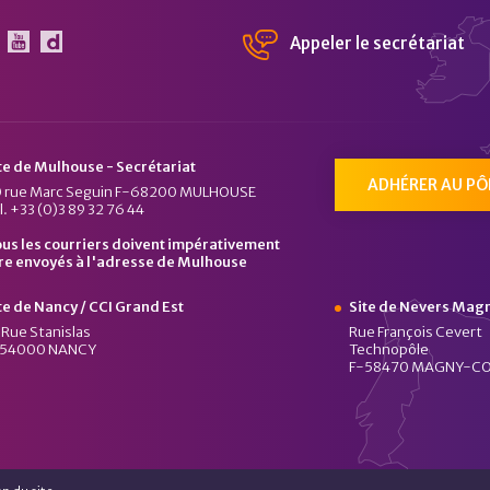
Appeler le secrétariat
 Pôle Véhicule du Futur sur Linkedin
Le Pôle Véhicule du Futur sur Youtube
Chaîne Dailymotion du Pôle Véhicule du Fu
te de Mulhouse - Secrétariat
ADHÉRER AU PÔ
 rue Marc Seguin F-68200 MULHOUSE
l. +33 (0)3 89 32 76 44
us les courriers doivent impérativement
re envoyés à l'adresse de Mulhouse
te de Nancy / CCI Grand Est
Site de Nevers Mag
 Rue Stanislas
Rue François Cevert
-54000 NANCY
Technopôle
F-58470 MAGNY-C