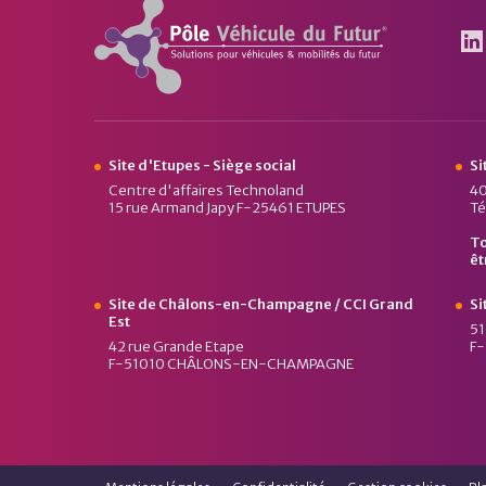
Pôle Véhicule du Futur
Le
Site d'Etupes - Siège social
Si
Centre d'affaires Technoland
40
15 rue Armand Japy F-25461 ETUPES
Té
To
êt
Site de Châlons-en-Champagne / CCI Grand
Si
Est
51
42 rue Grande Etape
F
F-51010 CHÂLONS-EN-CHAMPAGNE