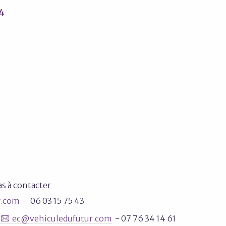
4
as à contacter
r.com
- 06 03 15 75 43
ec@vehiculedufutur.com
- 07 76 34 14 61