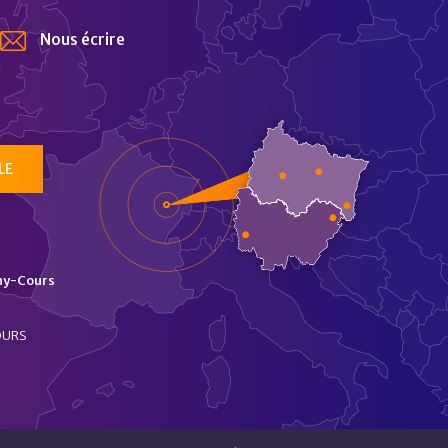
Nous écrire
tur
LE
ny-Cours
OURS