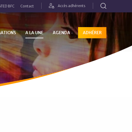
Rechercher
Accès adhérents
TED BFC
Contact
MATIONS
A LA UNE
AGENDA
ADHÉRER