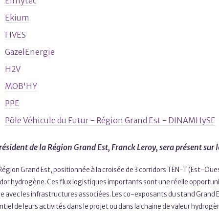
Eifhytec
Ekium
FIVES
GazelEnergie
H2V
MOB'HY
PPE
Pôle Véhicule du Futur - Région Grand Est - DINAMHySE
résident de la Région Grand Est, Franck Leroy, sera présent sur le
Région Grand Est, positionnée à la croisée de 3 corridors TEN-T (Est-Oue
idor hydrogène. Ces flux logistiques importants sont une réelle opportun
de avec les infrastructures associées. Les co-exposants du stand Gran
tiel de leurs activités dans le projet ou dans la chaine de valeur hydrogè