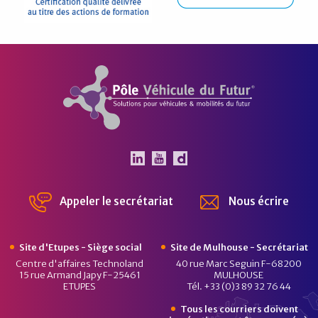
Pôle Véhicule du Futur
Le Pôle Véhicule du Futur 
Le Pôle Véhicule du Fut
Chaîne Dailymotion 
Appeler le secrétariat
Nous écrire
Site d'Etupes - Siège social
Site de Mulhouse - Secrétariat
Centre d'affaires Technoland
40 rue Marc Seguin F-68200
15 rue Armand Japy F-25461
MULHOUSE
ETUPES
Tél. +33 (0)3 89 32 76 44
Tous les courriers doivent