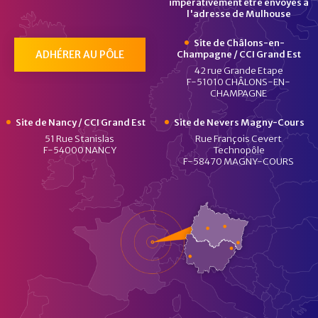
impérativement être envoyés à
l'adresse de Mulhouse
Site de Châlons-en-
ADHÉRER AU PÔLE
Champagne / CCI Grand Est
42 rue Grande Etape
F-51010 CHÂLONS-EN-
CHAMPAGNE
Site de Nancy / CCI Grand Est
Site de Nevers Magny-Cours
51 Rue Stanislas
Rue François Cevert
F-54000 NANCY
Technopôle
F-58470 MAGNY-COURS