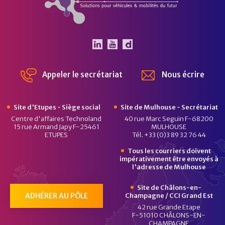
Le Pôle Véhicule du Futur 
Le Pôle Véhicule du Fut
Chaîne Dailymotion 
Appeler le secrétariat
Nous écrire
Site d'Etupes - Siège social
Site de Mulhouse - Secrétariat
Centre d'affaires Technoland
40 rue Marc Seguin F-68200
15 rue Armand Japy F-25461
MULHOUSE
ETUPES
Tél. +33 (0)3 89 32 76 44
Tous les courriers doivent
impérativement être envoyés à
l'adresse de Mulhouse
Site de Châlons-en-
ADHÉRER AU PÔLE
Champagne / CCI Grand Est
42 rue Grande Etape
F-51010 CHÂLONS-EN-
CHAMPAGNE