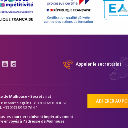
Appeler le secrétariat
 Pôle Véhicule du Futur sur Linkedin
Le Pôle Véhicule du Futur sur Youtube
Chaîne Dailymotion du Pôle Véhicule du Fu
te de Mulhouse - Secrétariat
ADHÉRER AU PÔ
 rue Marc Seguin F-68200 MULHOUSE
l. +33 (0)3 89 32 76 44
us les courriers doivent impérativement
re envoyés à l'adresse de Mulhouse