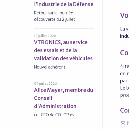
l’industrie de la Défense
Retour sur la journée
Vo
découverte du 2 juillet
La v
indu
10 juillet 2026
VTRONICS, au service
des essais et de la
Co
validation des véhicules
4it
Nouvel adhérent
en m
par 
09 juillet 2026
Le b
Alice Meyer, membre du
pro
Conseil
d'Administration
Con
co-CEO de CO-OP ev