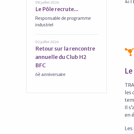
4iT
08 juillet 2026
Le Pôle recrute...
Responsable de programme
industriel
02 juillet 2026
Retour sur la rencontre
annuelle du Club H2
BFC
Le
6è anniversaire
TRA
les 
temp
Il s
en é
Les 