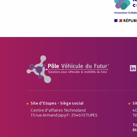
Pôle Véhicule du Futur
Le
Site d'Etupes - Siège social
Si
Centre d'affaires Technoland
40
15 rue Armand Japy F-25461 ETUPES
Té
To
êt