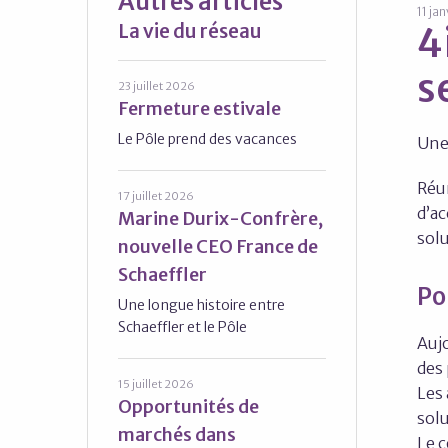
Autres articles
11 ja
La vie du réseau
4
s
23 juillet 2026
Fermeture estivale
Le Pôle prend des vacances
Une 
Réun
17 juillet 2026
d’ac
Marine Durix-Confrère,
sol
nouvelle CEO France de
Schaeffler
Po
Une longue histoire entre
Schaeffler et le Pôle
Aujo
des 
15 juillet 2026
Les 
Opportunités de
solu
marchés dans
Le c