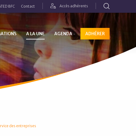
Rechercher
Accès adhérents
TED BFC
Contact
MATIONS
A LA UNE
AGENDA
ADHÉRER
rvice des entreprises