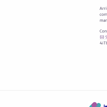
Arr
comp
man
Con
4iT