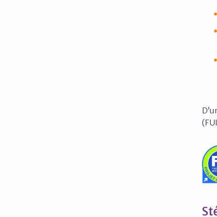
D’un
(FUI
St