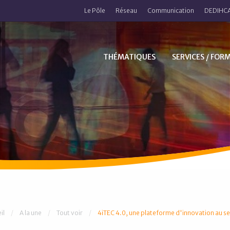
Le Pôle
Réseau
Communication
DEDIHCA
THÉMATIQUES
SERVICES / FOR
 êtes ici :
il
A la une
Tout voir
4iTEC 4.0, une plateforme d'innovation au se