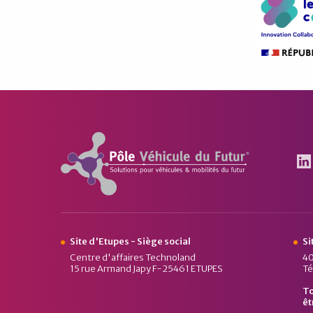
Pôle Véhicule du Futur
Le
Site d'Etupes - Siège social
Si
Centre d'affaires Technoland
40
15 rue Armand Japy F-25461 ETUPES
Té
To
êt