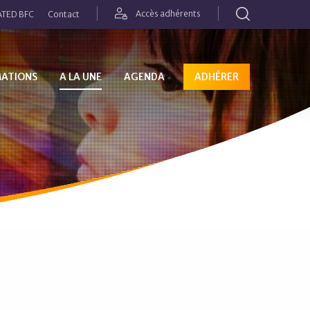
Rechercher
Accès adhérents
TED BFC
Contact
MATIONS
A LA UNE
AGENDA
ADHÉRER