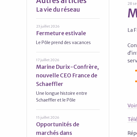
Autres articles
28 s
La vie du réseau
M
23 juillet 2026
La F
Fermeture estivale
Le Pôle prend des vacances
Con
d’i
serv
17 juillet 2026
Marine Durix-Confrère,
nouvelle CEO France de
Schaeffler
Une longue histoire entre
Schaeffler et le Pôle
Voi
15 juillet 2026
Télé
Opportunités de
marchés dans
Rép