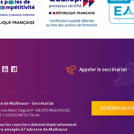
Appeler le secrétariat
 Pôle Véhicule du Futur sur Linkedin
Le Pôle Véhicule du Futur sur Youtube
Chaîne Dailymotion du Pôle Véhicule du Fu
te de Mulhouse - Secrétariat
ADHÉRER AU PÔ
 rue Marc Seguin F-68200 MULHOUSE
l. +33 (0)3 89 32 76 44
us les courriers doivent impérativement
re envoyés à l'adresse de Mulhouse