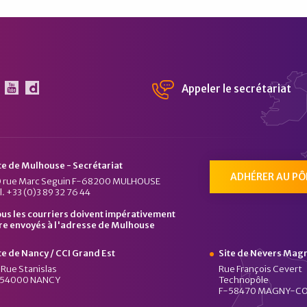
Appeler le secrétariat
 Pôle Véhicule du Futur sur Linkedin
Le Pôle Véhicule du Futur sur Youtube
Chaîne Dailymotion du Pôle Véhicule du Fu
te de Mulhouse - Secrétariat
ADHÉRER AU PÔ
 rue Marc Seguin F-68200 MULHOUSE
l. +33 (0)3 89 32 76 44
us les courriers doivent impérativement
re envoyés à l'adresse de Mulhouse
te de Nancy / CCI Grand Est
Site de Nevers Mag
 Rue Stanislas
Rue François Cevert
-54000 NANCY
Technopôle
F-58470 MAGNY-C