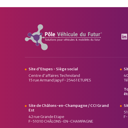
Pôle Véhicule du Futur
Le
Site d'Etupes - Siège social
Si
Centre d'affaires Technoland
40
15 rue Armand Japy F-25461 ETUPES
Té
To
êt
Site de Châlons-en-Champagne / CCI Grand
Si
Est
51
42 rue Grande Etape
F
F-51010 CHÂLONS-EN-CHAMPAGNE