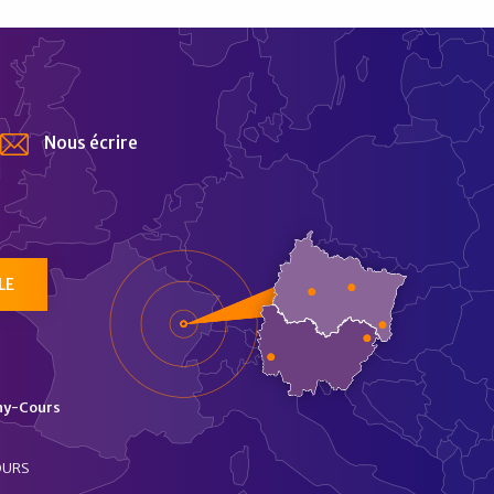
Nous écrire
tur
LE
ny-Cours
OURS