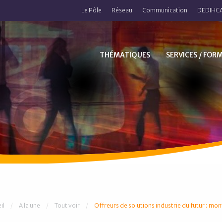
Le Pôle
Réseau
Communication
DEDIHCA
THÉMATIQUES
SERVICES / FOR
 êtes ici :
il
A la une
Tout voir
Offreurs de solutions industrie du futur : mon