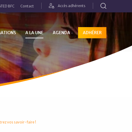
Rechercher
Accès adhérents
TED BFC
Contact
MATIONS
A LA UNE
AGENDA
ADHÉRER
trez vos savoir-faire !