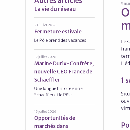
Autres articles
9 mar
La vie du réseau
O
m
23 juillet 2026
Fermeture estivale
Le Pôle prend des vacances
Le s
fran
ter
17 juillet 2026
Marine Durix-Confrère,
L'éd
nouvelle CEO France de
1 
Schaeffler
Une longue histoire entre
Situ
Schaeffler et le Pôle
ouvr
virt
15 juillet 2026
Opportunités de
Po
marchés dans