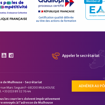
Appeler le secrétariat
 Pôle Véhicule du Futur sur Linkedin
Le Pôle Véhicule du Futur sur Youtube
Chaîne Dailymotion du Pôle Véhicule du Fu
te de Mulhouse - Secrétariat
ADHÉRER AU PÔ
 rue Marc Seguin F-68200 MULHOUSE
l. +33 (0)3 89 32 76 44
us les courriers doivent impérativement
re envoyés à l'adresse de Mulhouse