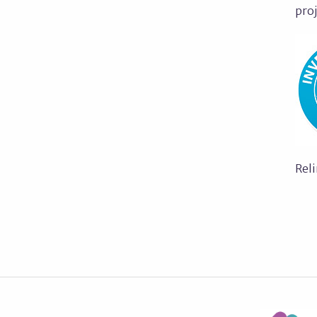
proj
Rel