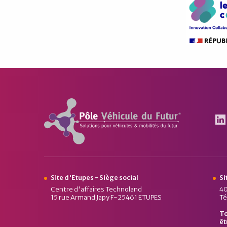
Pôle Véhicule du Futur
Le
Site d'Etupes - Siège social
Si
Centre d'affaires Technoland
40
15 rue Armand Japy F-25461 ETUPES
Té
To
êt