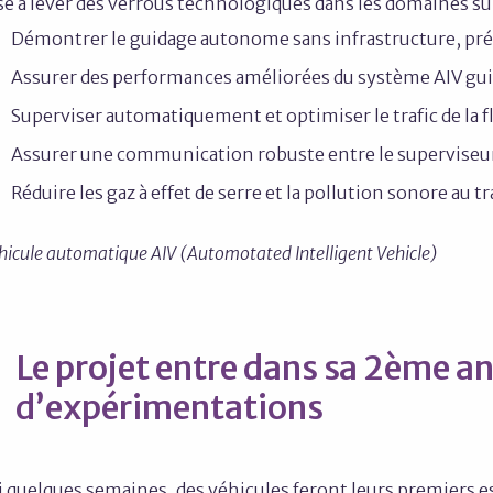
ise à lever des verrous technologiques dans les domaines su
Démontrer le guidage autonome sans infrastructure, préci
Assurer des performances améliorées du système AIV gui
Superviser automatiquement et optimiser le trafic de la f
Assurer une communication robuste entre le superviseur 
Réduire les gaz à effet de serre et la pollution sonore au 
hicule automatique AIV (Automotated Intelligent Vehicle)
Le projet entre dans sa 2ème a
d’expérimentations
i quelques semaines, des véhicules feront leurs premiers e