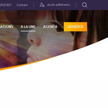
Rechercher
Accès adhérents
TED BFC
Contact
MATIONS
A LA UNE
AGENDA
ADHÉRER