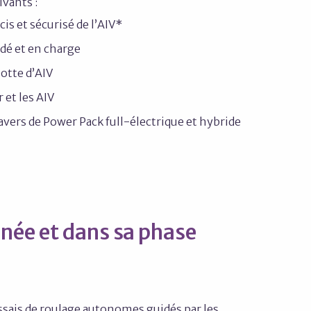
ivants :
s et sécurisé de l’AIV*
dé et en charge
lotte d’AIV
et les AIV
travers de Power Pack full-électrique et hybride
nnée et dans sa phase
ssais de roulage autonomes guidés par les