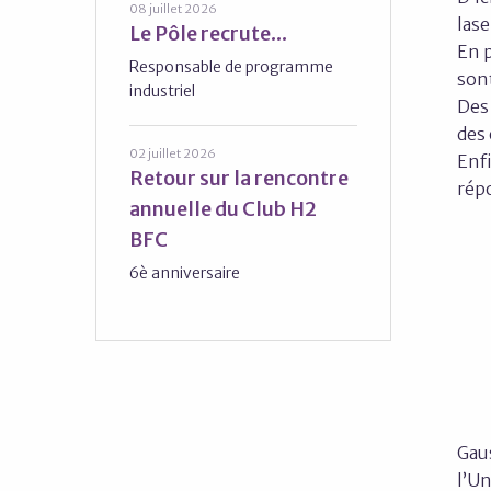
08 juillet 2026
lase
Le Pôle recrute...
En p
Responsable de programme
sont
industriel
Des
des 
02 juillet 2026
Enfi
Retour sur la rencontre
répo
annuelle du Club H2
BFC
6è anniversaire
Gaus
l’Un