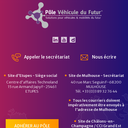
Pôle Véhicule du Futur
Le Pôle Véhicule du Futur 
Le Pôle Véhicule du Fut
Chaîne Dailymotion 
Appeler le secrétariat
Nous écrire
Site d'Etupes - Siège social
Site de Mulhouse - Secrétariat
Centre d'affaires Technoland
40 rue Marc Seguin F-68200
15 rue Armand Japy F-25461
MULHOUSE
ETUPES
Tél. +33 (0)3 89 32 76 44
Tous les courriers doivent
impérativement être envoyés à
l'adresse de Mulhouse
Site de Châlons-en-
ADHÉRER AU PÔLE
Champagne / CCI Grand Est