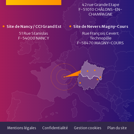
42 rue Grande Etape
F-51010 CHÂLONS-EN-
CHAMPAGNE
Site de Nancy / CCI Grand Est
Site de Nevers Magny-Cours
51 Rue Stanislas
Rue François Cevert
F-54000 NANCY
Technopôle
F-58470 MAGNY-COURS
Mentions légales
Confidentialité
Gestion cookies
Plan du site