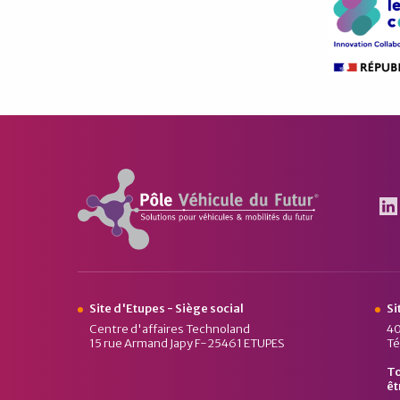
Pôle Véhicule du Futur
Le
Site d'Etupes - Siège social
Si
Centre d'affaires Technoland
40
15 rue Armand Japy F-25461 ETUPES
Té
To
êt