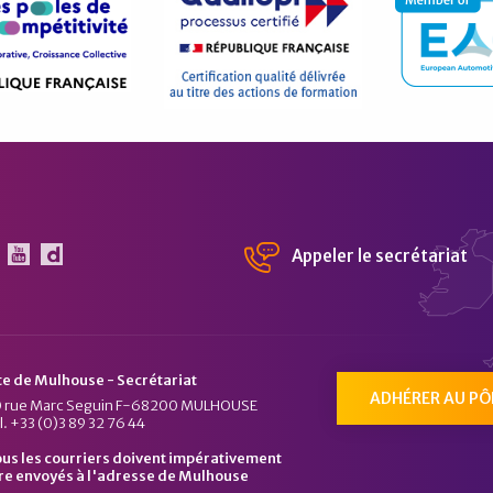
Appeler le secrétariat
 Pôle Véhicule du Futur sur Linkedin
Le Pôle Véhicule du Futur sur Youtube
Chaîne Dailymotion du Pôle Véhicule du Fu
te de Mulhouse - Secrétariat
ADHÉRER AU PÔ
 rue Marc Seguin F-68200 MULHOUSE
l. +33 (0)3 89 32 76 44
us les courriers doivent impérativement
re envoyés à l'adresse de Mulhouse