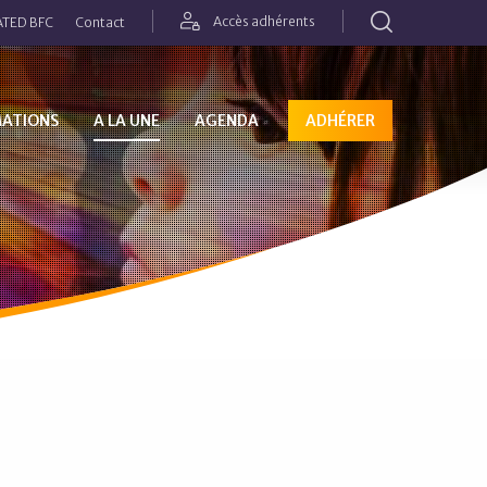
Rechercher
Accès adhérents
TED BFC
Contact
MATIONS
A LA UNE
AGENDA
ADHÉRER