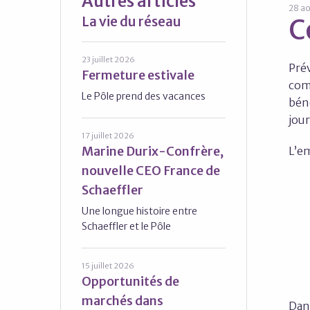
Autres articles
28 ao
La vie du réseau
C
23 juillet 2026
Prév
Fermeture estivale
comp
Le Pôle prend des vacances
béné
jour
17 juillet 2026
Marine Durix-Confrère,
L’em
nouvelle CEO France de
Schaeffler
Une longue histoire entre
Schaeffler et le Pôle
15 juillet 2026
Opportunités de
marchés dans
Dan