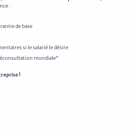
nce :
arantie de base
ntaires si le salarié le désire
éléconsultation mondiale"
reprise !