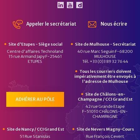
Le Pôle Véhicule du Futur 
Le Pôle Véhicule du Fut
Chaîne Dailymotion 
Appeler le secrétariat
Nous écrire
Site d'Etupes - Siège social
Site de Mulhouse - Secrétariat
Centre d'affaires Technoland
40 rue Marc Seguin F-68200
15 rue Armand Japy F-25461
MULHOUSE
ETUPES
Tél. +33 (0)3 89 32 76 44
Tous les courriers doivent
impérativement être envoyés à
l'adresse de Mulhouse
Site de Châlons-en-
ADHÉRER AU PÔLE
Champagne / CCI Grand Est
42 rue Grande Etape
F-51010 CHÂLONS-EN-
CHAMPAGNE
Site de Nancy / CCI Grand Est
Site de Nevers Magny-Cours
51 Rue Stanislas
Rue François Cevert