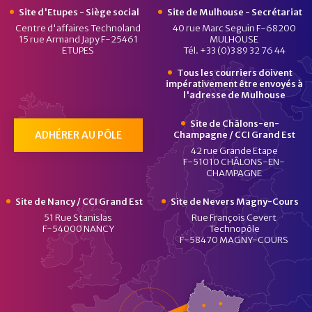
Site d'Etupes - Siège social
Site de Mulhouse - Secrétariat
Centre d'affaires Technoland
40 rue Marc Seguin F-68200
15 rue Armand Japy F-25461
MULHOUSE
ETUPES
Tél. +33 (0)3 89 32 76 44
Tous les courriers doivent
impérativement être envoyés à
l'adresse de Mulhouse
Site de Châlons-en-
ADHÉRER AU PÔLE
Champagne / CCI Grand Est
42 rue Grande Etape
F-51010 CHÂLONS-EN-
CHAMPAGNE
Site de Nancy / CCI Grand Est
Site de Nevers Magny-Cours
51 Rue Stanislas
Rue François Cevert
F-54000 NANCY
Technopôle
F-58470 MAGNY-COURS