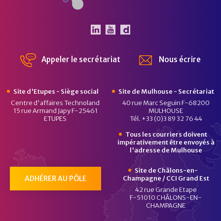
Le Pôle Véhicule du Futur 
Le Pôle Véhicule du Fut
Chaîne Dailymotion 
Appeler le secrétariat
Nous écrire
Site d'Etupes - Siège social
Site de Mulhouse - Secrétariat
Centre d'affaires Technoland
40 rue Marc Seguin F-68200
15 rue Armand Japy F-25461
MULHOUSE
ETUPES
Tél. +33 (0)3 89 32 76 44
Tous les courriers doivent
impérativement être envoyés à
l'adresse de Mulhouse
Site de Châlons-en-
ADHÉRER AU PÔLE
Champagne / CCI Grand Est
42 rue Grande Etape
F-51010 CHÂLONS-EN-
CHAMPAGNE