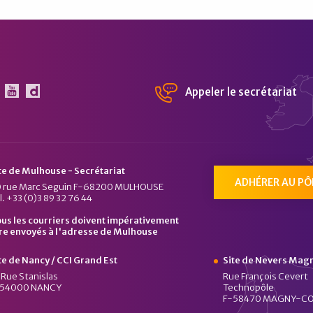
Appeler le secrétariat
 Pôle Véhicule du Futur sur Linkedin
Le Pôle Véhicule du Futur sur Youtube
Chaîne Dailymotion du Pôle Véhicule du Fu
te de Mulhouse - Secrétariat
ADHÉRER AU PÔ
 rue Marc Seguin F-68200 MULHOUSE
l. +33 (0)3 89 32 76 44
us les courriers doivent impérativement
re envoyés à l'adresse de Mulhouse
te de Nancy / CCI Grand Est
Site de Nevers Mag
 Rue Stanislas
Rue François Cevert
-54000 NANCY
Technopôle
F-58470 MAGNY-C