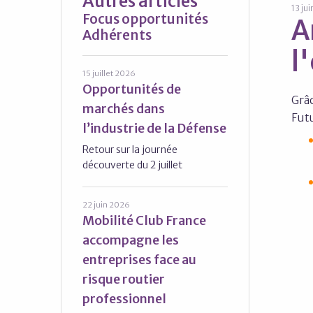
Autres articles
13 ju
Focus opportunités
A
Adhérents
l
15 juillet 2026
Opportunités de
Grâc
marchés dans
Futu
l’industrie de la Défense
Retour sur la journée
découverte du 2 juillet
22 juin 2026
Mobilité Club France
accompagne les
entreprises face au
risque routier
professionnel