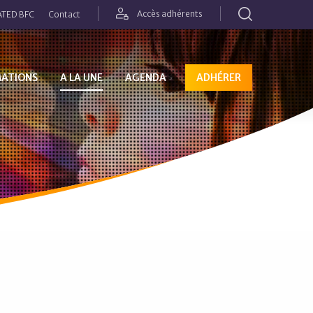
Rechercher
Accès adhérents
TED BFC
Contact
MATIONS
A LA UNE
AGENDA
ADHÉRER