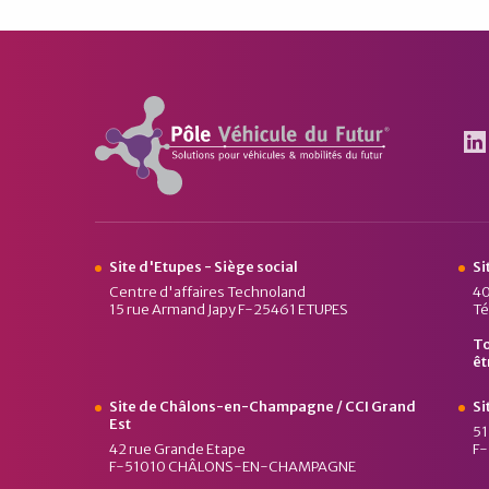
Pôle Véhicule du Futur
Le
Site d'Etupes - Siège social
Si
Centre d'affaires Technoland
40
15 rue Armand Japy F-25461 ETUPES
Té
To
êt
Site de Châlons-en-Champagne / CCI Grand
Si
Est
51
42 rue Grande Etape
F
F-51010 CHÂLONS-EN-CHAMPAGNE