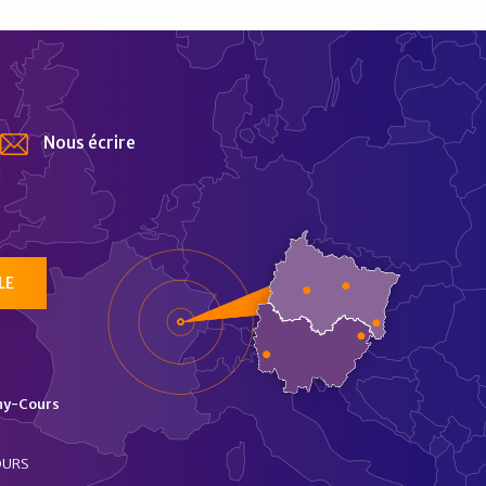
Nous écrire
tur
LE
ny-Cours
OURS