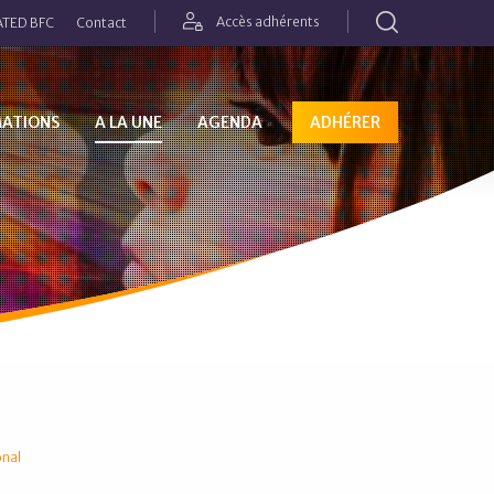
Rechercher
Accès adhérents
TED BFC
Contact
MATIONS
A LA UNE
AGENDA
ADHÉRER
onal