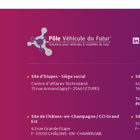
Pôle Véhicule du Futur
Le
Site d'Etupes - Siège social
Si
Centre d'affaires Technoland
40
15 rue Armand Japy F-25461 ETUPES
Té
To
êt
Site de Châlons-en-Champagne / CCI Grand
Si
Est
51
42 rue Grande Etape
F
F-51010 CHÂLONS-EN-CHAMPAGNE