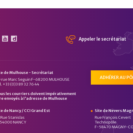
Appeler le secrétariat
 Pôle Véhicule du Futur sur Linkedin
Le Pôle Véhicule du Futur sur Youtube
Chaîne Dailymotion du Pôle Véhicule du Fu
te de Mulhouse - Secrétariat
ADHÉRER AU PÔ
 rue Marc Seguin F-68200 MULHOUSE
l. +33 (0)3 89 32 76 44
us les courriers doivent impérativement
re envoyés à l'adresse de Mulhouse
te de Nancy / CCI Grand Est
Site de Nevers Mag
 Rue Stanislas
Rue François Cevert
-54000 NANCY
Technopôle
F-58470 MAGNY-C