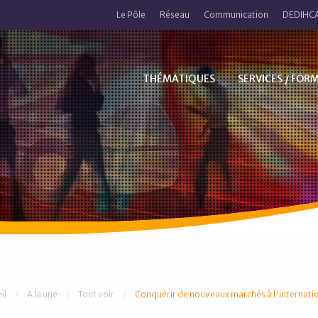
Le Pôle
Réseau
Communication
DEDIHCA
THÉMATIQUES
SERVICES / FOR
 êtes ici :
il
A la une
Tout voir
Conquérir de nouveaux marchés à l'internati