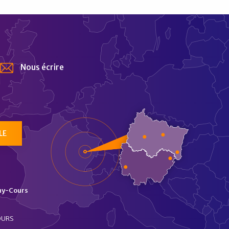
Nous écrire
tur
LE
ny-Cours
OURS