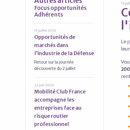
Autres articles
13 jui
Focus opportunités
C
Adhérents
l
15 juillet 2026
Opportunités de
Le
p
marchés dans
leu
l’industrie de la Défense
Vou
Retour sur la journée
découverte du 2 juillet
20
ren
22 juin 2026
Mobilité Club France
accompagne les
entreprises face au
risque routier
professionnel