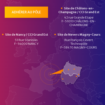
Site de Châlons-en-
ADHÉRER AU PÔLE
Champagne / CCI Grand Est
42 rue Grande Etape
F-51010 CHÂLONS-EN-
CHAMPAGNE
Site de Nancy / CCI Grand Est
Site de Nevers Magny-Cours
51 Rue Stanislas
Rue François Cevert
F-54000 NANCY
Technopôle
F-58470 MAGNY-COURS