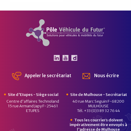
Pôle Véhicule du Futur
Le Pôle Véhicule du Futur 
Le Pôle Véhicule du Fut
Chaîne Dailymotion 
Appeler le secrétariat
Nous écrire
Site d'Etupes - Siège social
Site de Mulhouse - Secrétariat
Centre d'affaires Technoland
40 rue Marc Seguin F-68200
15 rue Armand Japy F-25461
MULHOUSE
ETUPES
Tél. +33 (0)3 89 32 76 44
Tous les courriers doivent
impérativement être envoyés à
l'adresse de Mulhouse