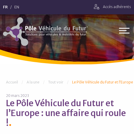
Aller directement à la navigation
FR
EN
Accès adhérents
Aller directement au contenu
Pôle Véhicule du Futur
Vous êtes ici :
Accueil
A la une
Tout voir
Le Pôle Véhicule du Futur et l’Europe :
20 mars 2023
Le Pôle Véhicule du Futur et
l’Europe : une affaire qui roule
!