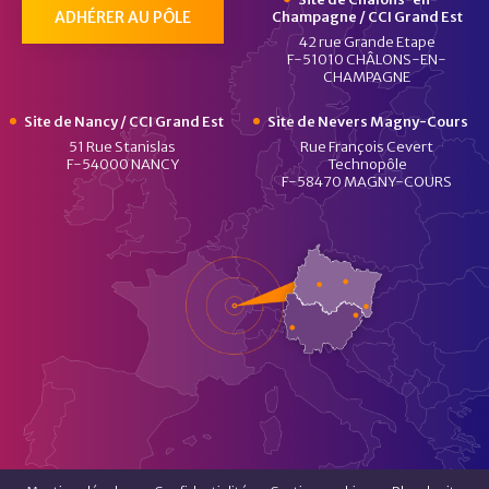
ADHÉRER AU PÔLE
Champagne / CCI Grand Est
42 rue Grande Etape
F-51010 CHÂLONS-EN-
CHAMPAGNE
Site de Nancy / CCI Grand Est
Site de Nevers Magny-Cours
51 Rue Stanislas
Rue François Cevert
F-54000 NANCY
Technopôle
F-58470 MAGNY-COURS