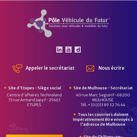
Pôle Véhicule du Futur
Le Pôle Véhicule du Futur 
Le Pôle Véhicule du Fut
Chaîne Dailymotion 
Appeler le secrétariat
Nous écrire
Site d'Etupes - Siège social
Site de Mulhouse - Secrétariat
Centre d'affaires Technoland
40 rue Marc Seguin F-68200
15 rue Armand Japy F-25461
MULHOUSE
ETUPES
Tél. +33 (0)3 89 32 76 44
Tous les courriers doivent
impérativement être envoyés à
l'adresse de Mulhouse
Site de Châlons-en-