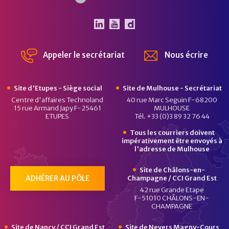
Le Pôle Véhicule du Futur 
Le Pôle Véhicule du Fut
Chaîne Dailymotion 
Appeler le secrétariat
Nous écrire
Site d'Etupes - Siège social
Site de Mulhouse - Secrétariat
Centre d'affaires Technoland
40 rue Marc Seguin F-68200
15 rue Armand Japy F-25461
MULHOUSE
ETUPES
Tél. +33 (0)3 89 32 76 44
Tous les courriers doivent
impérativement être envoyés à
l'adresse de Mulhouse
Site de Châlons-en-
ADHÉRER AU PÔLE
Champagne / CCI Grand Est
42 rue Grande Etape
F-51010 CHÂLONS-EN-
CHAMPAGNE
Site de Nancy / CCI Grand Est
Site de Nevers Magny-Cours