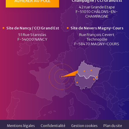
ADHÉRER AU PÔLE
Champagne / CCI Grand Est
42 rue Grande Etape
F-51010 CHÂLONS-EN-
CHAMPAGNE
Site de Nancy / CCI Grand Est
Site de Nevers Magny-Cours
51 Rue Stanislas
Rue François Cevert
F-54000 NANCY
Technopôle
F-58470 MAGNY-COURS
Mentions légales
Confidentialité
Gestion cookies
Plan du site