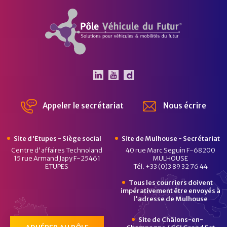
Pôle Véhicule du Futur
Le Pôle Véhicule du Futur 
Le Pôle Véhicule du Fut
Chaîne Dailymotion 
Appeler le secrétariat
Nous écrire
Site d'Etupes - Siège social
Site de Mulhouse - Secrétariat
Centre d'affaires Technoland
40 rue Marc Seguin F-68200
15 rue Armand Japy F-25461
MULHOUSE
ETUPES
Tél. +33 (0)3 89 32 76 44
Tous les courriers doivent
impérativement être envoyés à
l'adresse de Mulhouse
Site de Châlons-en-