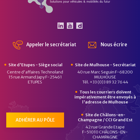
Le Pôle Véhicule du Futur 
Le Pôle Véhicule du Fut
Chaîne Dailymotion 
Appeler le secrétariat
Nous écrire
Site d'Etupes - Siège social
Site de Mulhouse - Secrétariat
Centre d'affaires Technoland
40 rue Marc Seguin F-68200
15 rue Armand Japy F-25461
MULHOUSE
ETUPES
Tél. +33 (0)3 89 32 76 44
Tous les courriers doivent
impérativement être envoyés à
l'adresse de Mulhouse
Site de Châlons-en-
ADHÉRER AU PÔLE
Champagne / CCI Grand Est
42 rue Grande Etape
F-51010 CHÂLONS-EN-
CHAMPAGNE