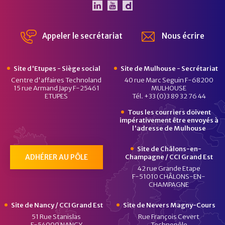
Le Pôle Véhicule du Futur 
Le Pôle Véhicule du Fut
Chaîne Dailymotion 
Appeler le secrétariat
Nous écrire
Site d'Etupes - Siège social
Site de Mulhouse - Secrétariat
Centre d'affaires Technoland
40 rue Marc Seguin F-68200
15 rue Armand Japy F-25461
MULHOUSE
ETUPES
Tél. +33 (0)3 89 32 76 44
Tous les courriers doivent
impérativement être envoyés à
l'adresse de Mulhouse
Site de Châlons-en-
ADHÉRER AU PÔLE
Champagne / CCI Grand Est
42 rue Grande Etape
F-51010 CHÂLONS-EN-
CHAMPAGNE
Site de Nancy / CCI Grand Est
Site de Nevers Magny-Cours
51 Rue Stanislas
Rue François Cevert
F-54000 NANCY
Technopôle