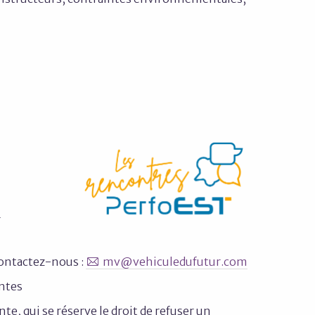
r
Contactez-nous :
mv@vehiculedufutur.com
entes
nte, qui se réserve le droit de refuser un