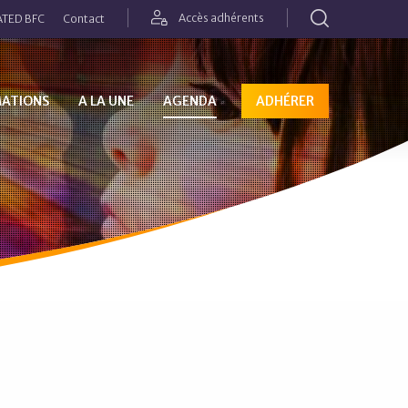
Rechercher
Accès adhérents
TED BFC
Contact
MATIONS
A LA UNE
AGENDA
ADHÉRER