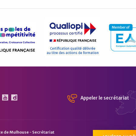
Appeler le secrétariat
 Pôle Véhicule du Futur sur Linkedin
Le Pôle Véhicule du Futur sur Youtube
Chaîne Dailymotion du Pôle Véhicule du Fu
te de Mulhouse - Secrétariat