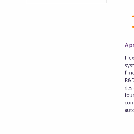
A p
Flex
sys
l’i
R&D 
des 
four
conc
aut