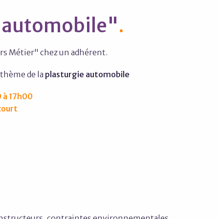
e automobile"
ers Métier" chez un adhérent.
 thème de la
plasturgie automobile
 à 17h00
court
onstructeurs, contraintes environnementales,